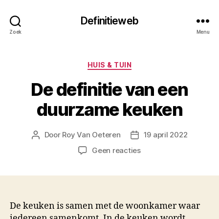
Definitieweb
Zoek
Menu
Categorieën
HUIS & TUIN
De definitie van een
duurzame keuken
Door
Roy Van Oeteren
19 april 2022
Berichtauteur
Berichtdatum
op
Geen reacties
De
definitie
van
een
duurzame
De keuken is samen met de woonkamer waar
keuken
iedereen samenkomt. In de keuken wordt