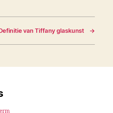
Definitie van Tiffany glaskunst
→
s
term