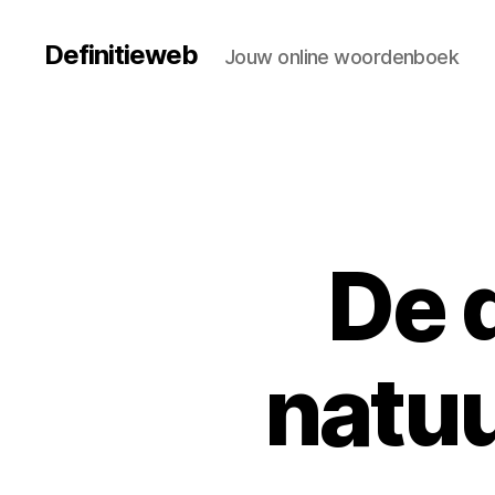
Definitieweb
Jouw online woordenboek
De d
natu