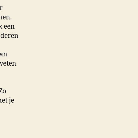
r
nen.
k een
nderen
van
 weten
 Zo
et je