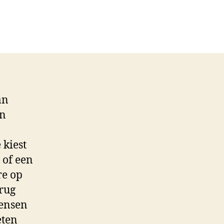
an
en
 kiest
 of een
re op
erug
mensen
eten