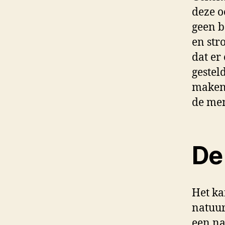
deze o
geen b
en str
dat er
gestel
maken.
de me
De
Het ka
natuur
een na