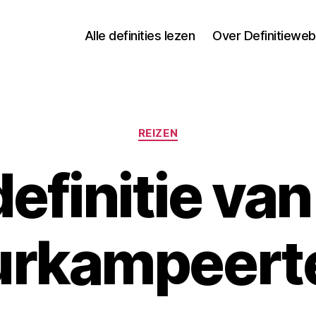
Alle definities lezen
Over Definitieweb
Categorieën
REIZEN
efinitie va
urkampeerte