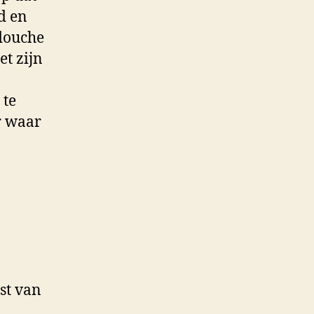
d en
 douche
et zijn
 te
r waar
st van