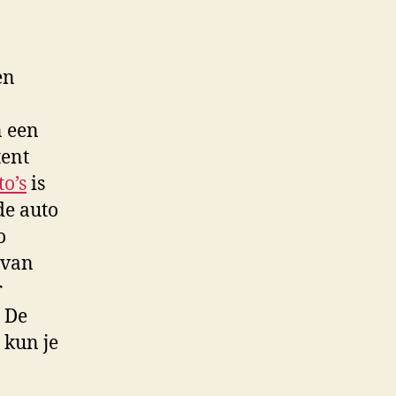
en
n een
tent
o’s
is
de auto
o
 van
r
. De
 kun je