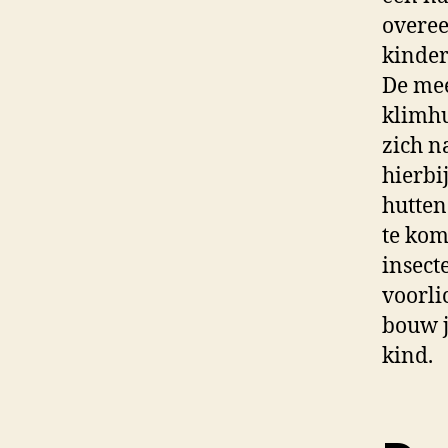
overee
kinder
De me
klimhu
zich n
hierbi
hutten
te kom
insect
voorli
bouw j
kind.