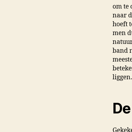
om te 
naar d
hoeft 
men du
natuur
band m
meeste
beteke
liggen.
De
Gekeke