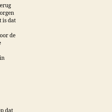
terug
zorgen
 is dat
oor de
e
in
op dat