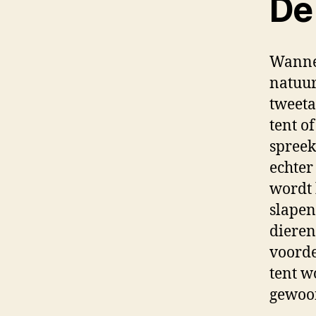
De
Wannee
natuur
tweeta
tent o
spreek
echter
wordt 
slapen
dieren
voorde
tent w
gewoon