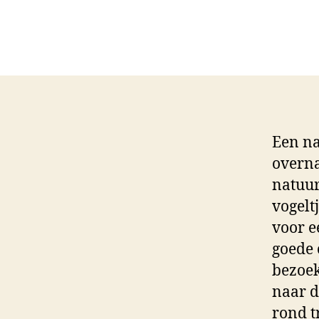
Een na
overna
natuur
vogelt
voor e
goede 
bezoek
naar d
rond t