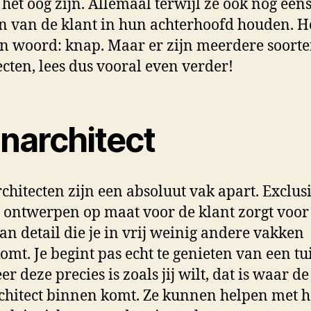
p het oog zijn. Allemaal terwijl ze óók nog een
 van de klant in hun achterhoofd houden. He
n woord: knap. Maar er zijn meerdere soort
ecten, lees dus vooral even verder!
inarchitect
chitecten zijn een absoluut vak apart. Exclus
 ontwerpen op maat voor de klant zorgt voor
van detail die je in vrij weinig andere vakken
omt. Je begint pas echt te genieten van een tu
r deze precies is zoals jij wilt, dat is waar de
chitect binnen komt. Ze kunnen helpen met h