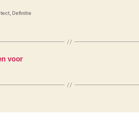
itect
,
Definitie
en voor