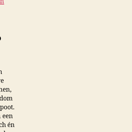
an
?
n
re
men,
ondom
dpoot.
n een
ch én