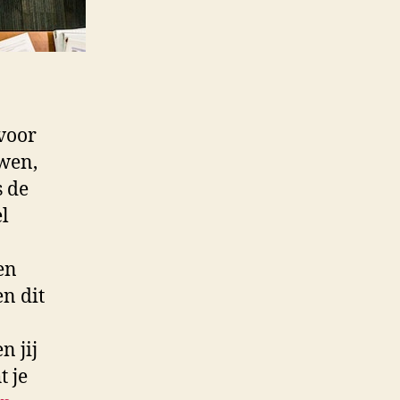
 voor
uwen,
s de
el
en
en dit
n jij
t je