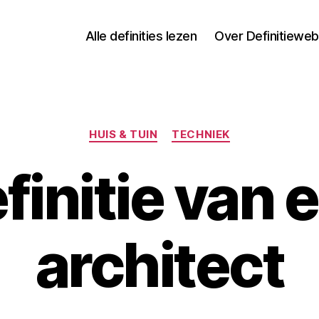
Alle definities lezen
Over Definitieweb
Categorieën
HUIS & TUIN
TECHNIEK
finitie van 
architect