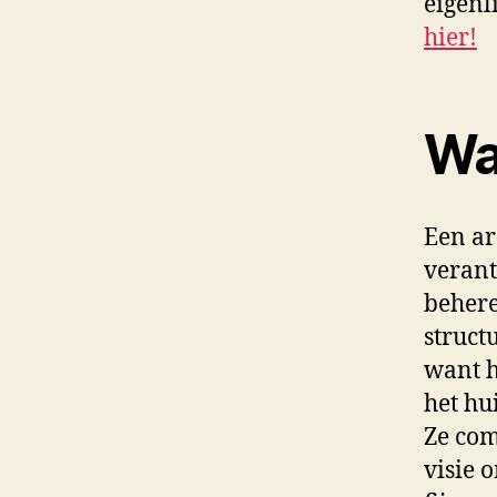
eigenl
hier!
Wa
Een ar
verant
behere
struct
want h
het hu
Ze com
visie 