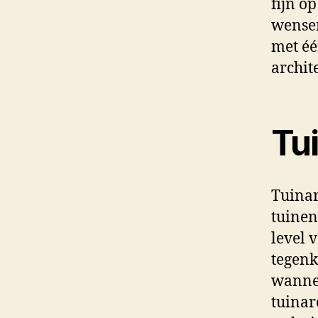
fijn o
wensen
met éé
archit
Tu
Tuinar
tuinen
level 
tegenk
wannee
tuinar