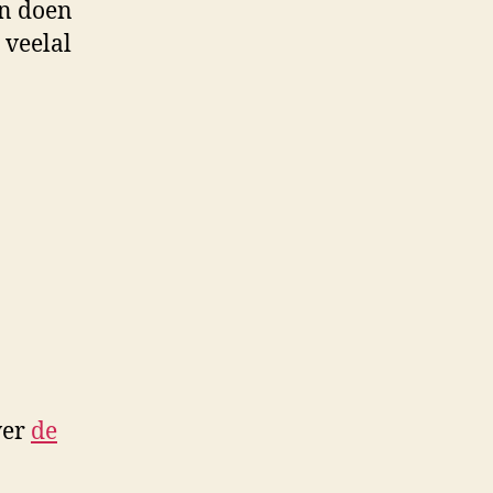
n doen
 veelal
ver
de