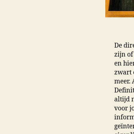
De dir
zijn o
en hie
zwart 
meer. 
Defini
altijd
voor j
inform
geïnte