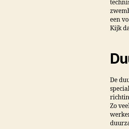
techni
zwemba
een vo
Kijk d
Du
De duu
specia
richti
Zo vee
werken
duurza