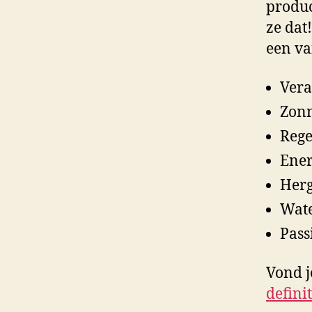
produ
ze dat!
een v
Vera
Zon
Reg
Ener
Herg
Wate
Pass
Vond j
defini