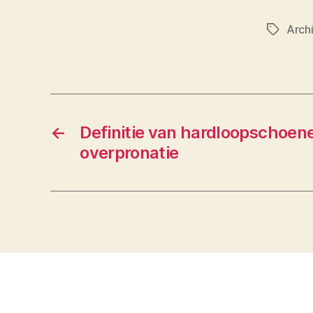
Arch
Tags
←
Definitie van hardloopschoen
overpronatie