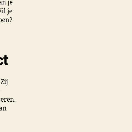
an je
il je
doen?
ct
Zij
e
oeren.
van