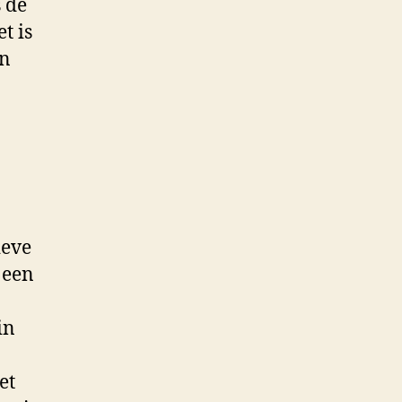
s de
t is
en
ieve
 een
in
et