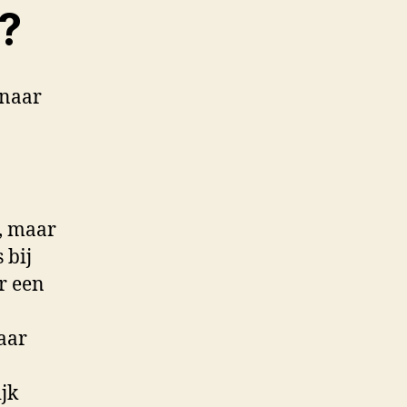
?
 naar
e, maar
 bij
r een
aar
jk