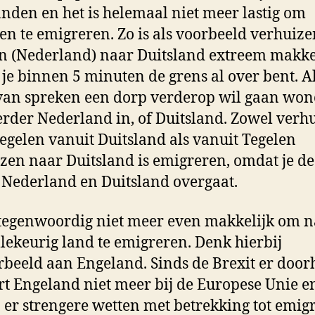
nden en het is helemaal niet meer lastig om
en te emigreren. Zo is als voorbeeld verhuiz
n (Nederland) naar Duitsland extreem makke
je binnen 5 minuten de grens al over bent. Als
van spreken een dorp verderop wil gaan won
verder Nederland in, of Duitsland. Zowel verh
egelen vanuit Duitsland als vanuit Tegelen
zen naar Duitsland is emigreren, omdat je de
 Nederland en Duitsland overgaat.
 tegenwoordig niet meer even makkelijk om 
llekeurig land te emigreren. Denk hierbij
rbeeld aan Engeland. Sinds de Brexit er doo
ort Engeland niet meer bij de Europese Unie e
 er strengere wetten met betrekking tot emigr