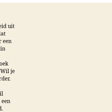
id uit
dat
r een
 in
zoek
Wil je
rder.
il
j een
d.