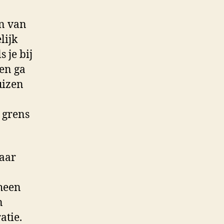
en van
lijk
 je bij
en ga
uizen
 grens
naar
rheen
n
atie.