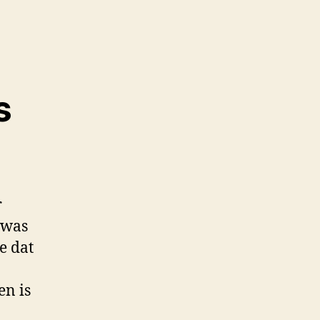
s
r
 was
e dat
en is