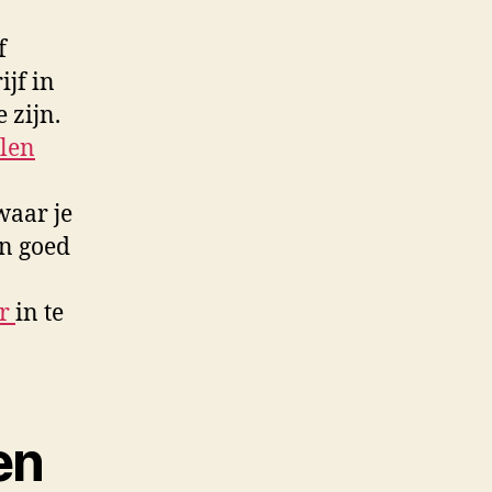
f
jf in
 zijn.
elen
waar je
en goed
ar
in te
en