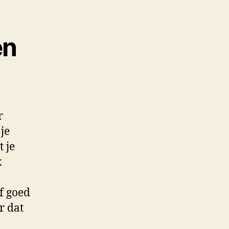
en
r
je
 je
k
f goed
r dat