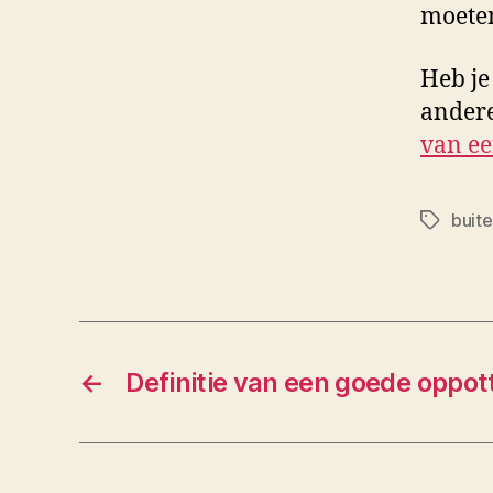
moeten
Heb je
andere
van ee
buit
Tags
←
Definitie van een goede oppot