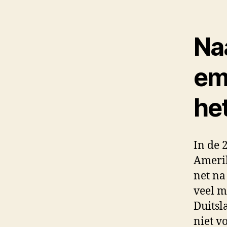
Na
em
he
In de 
Amerik
net na
veel m
Duitsl
niet v