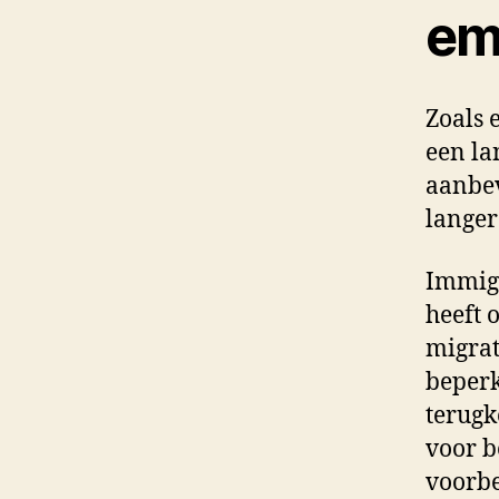
em
Zoals 
een la
aanbev
langer
Immigr
heeft o
migrat
beperk
terugk
voor b
voorbe