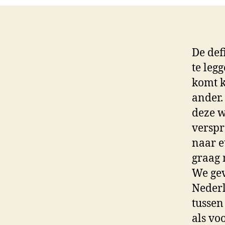
De def
te leg
komt k
ander.
deze w
verspr
naar e
graag 
We gev
Nederl
tussen
als vo