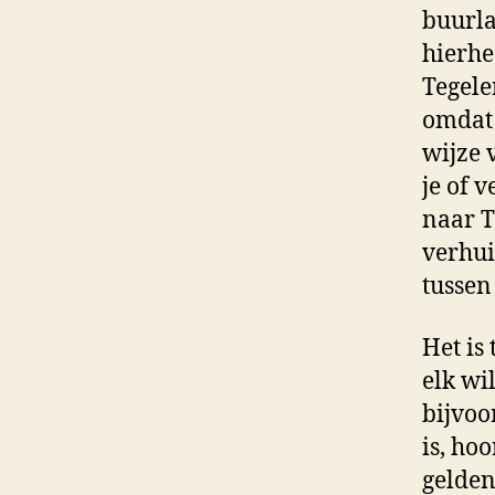
buurla
hierhe
Tegele
omdat 
wijze 
je of 
naar T
verhui
tussen
Het is
elk wi
bijvoo
is, ho
gelden