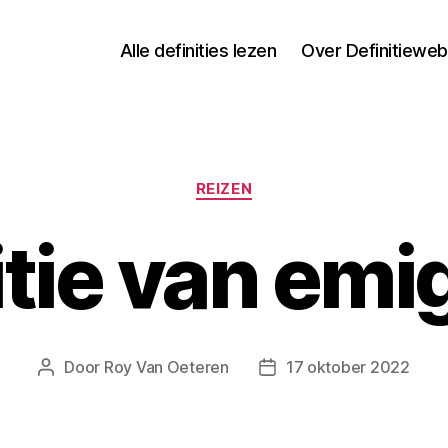
Alle definities lezen
Over Definitieweb
Categorieën
REIZEN
itie van emi
Door
Roy Van Oeteren
17 oktober 2022
Berichtauteur
Berichtdatum