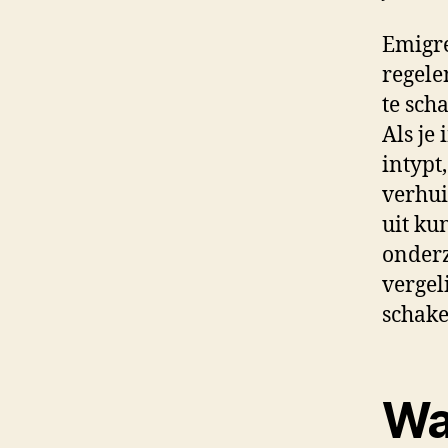
Emigre
regele
te scha
Als je
intypt
verhui
uit ku
onderz
vergel
schake
Wat