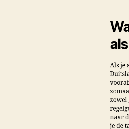
Wa
als
Als je
Duitsl
vooraf
zomaar
zowel 
regelg
naar d
je de t