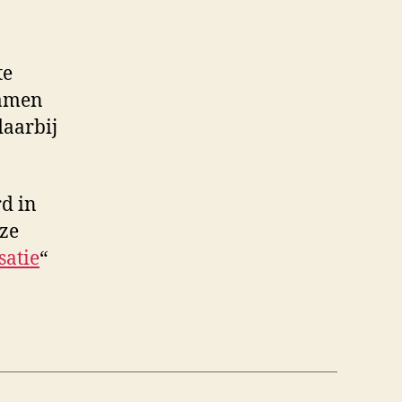
te
zamen
aarbij
rd in
nze
satie
“