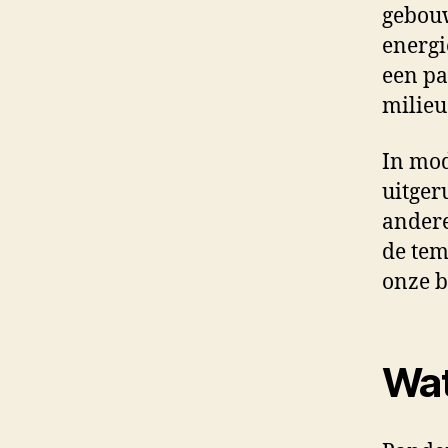
gebouw
energi
een pa
milieu
In mod
uitger
andere
de tem
onze b
Wat