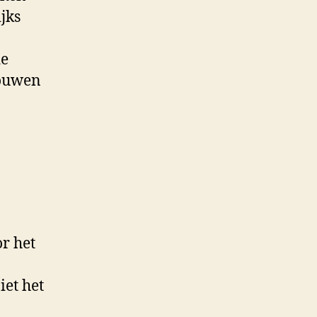
jks
de
bouwen
or het
iet het