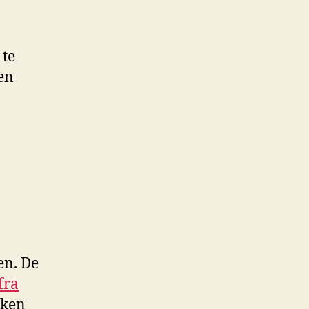
 te
en
en. De
fra
oken