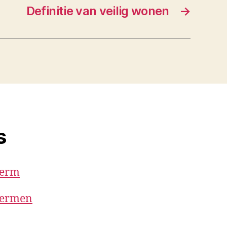
Definitie van veilig wonen
→
s
term
 termen