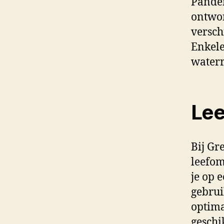
Panden
ontwor
versch
Enkele
waterr
Le
Bij Gr
leefom
je op 
gebrui
optima
geschi