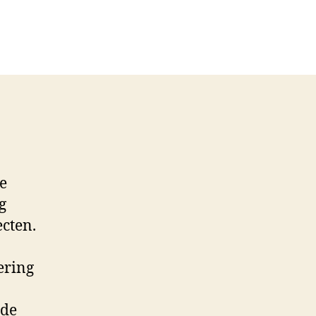
e
g
cten.
ering
 de