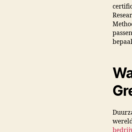
certif
Resear
Method
passe
bepaal
Wat
Gr
Duurza
wereld
bedrij