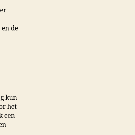
 er
 en de
ng kun
or het
k een
een