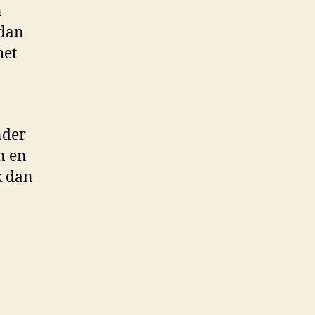
n
 dan
het
nder
n en
k dan