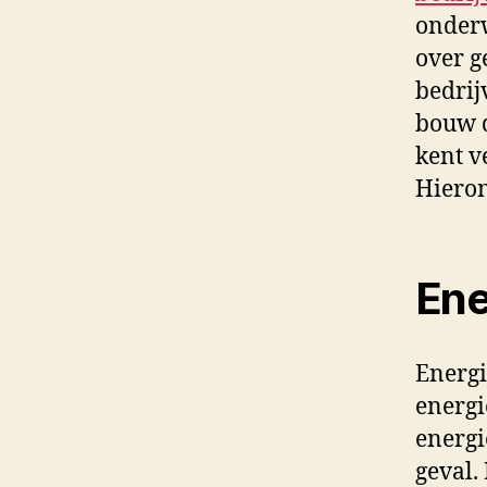
onderw
over g
bedrij
bouw d
kent v
Hieron
Ene
Energi
energi
energie
geval. 