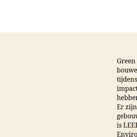
Green 
bouwen
tijden
impact
hebben
Er zij
gebouw
is LEE
Enviro