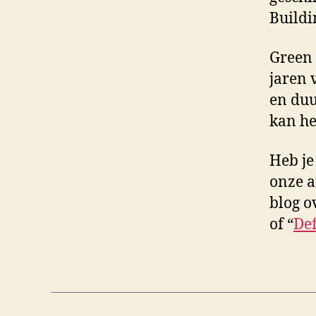
Buildi
Green 
jaren 
en duu
kan he
Heb je
onze a
blog o
of “
Def