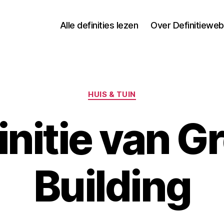
Alle definities lezen
Over Definitieweb
Categorieën
HUIS & TUIN
initie van G
Building