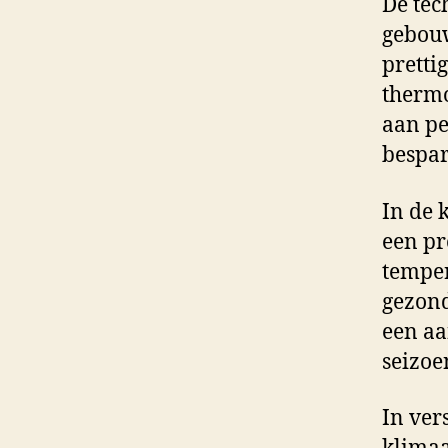
De tec
gebouw
pretti
thermo
aan pe
bespar
In de 
een pr
temper
gezond
een aa
seizoe
In ver