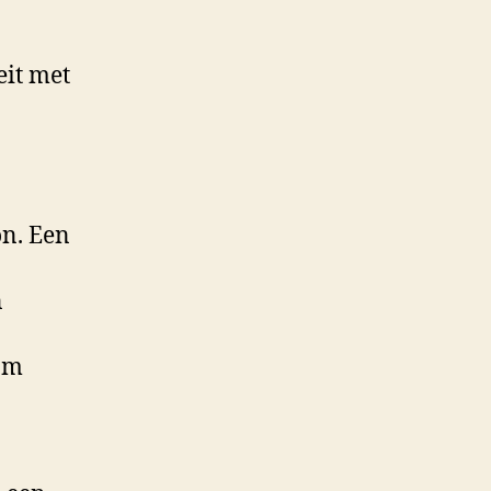
eit met
on. Een
n
 om