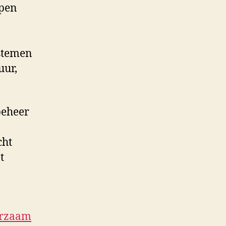
rpen
ystemen
uur,
beheer
cht
t
rzaam