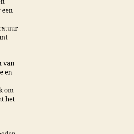
en
r een
ratuur
unt
n van
e en
ek om
t het