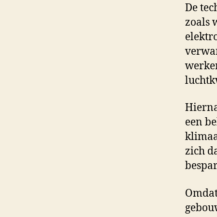
De tec
zoals 
elektr
verwar
werken
luchtk
Hierna
een be
klimaa
zich d
bespar
Omdat 
gebouw