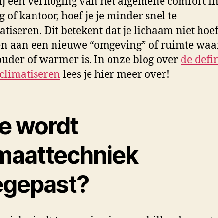
j een verhoging van het algemene comfort i
 of kantoor, hoef je je minder snel te
atiseren. Dit betekent dat je lichaam niet hoef
 aan een nieuwe “omgeving” of ruimte waar
ouder of warmer is. In onze blog over
de defin
climatiseren
lees je hier meer over!
e wordt
imaattechniek
egepast?