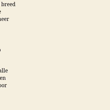
n breed
e
meer
?
alle
een
oor