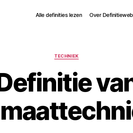
Alle definities lezen
Over Definitieweb
Categorieën
TECHNIEK
Definitie va
imaattechn