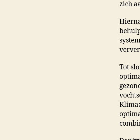
zich a
Hierna
behulp
system
verver
Tot sl
optima
gezon
vochts
Klimaa
optima
combi