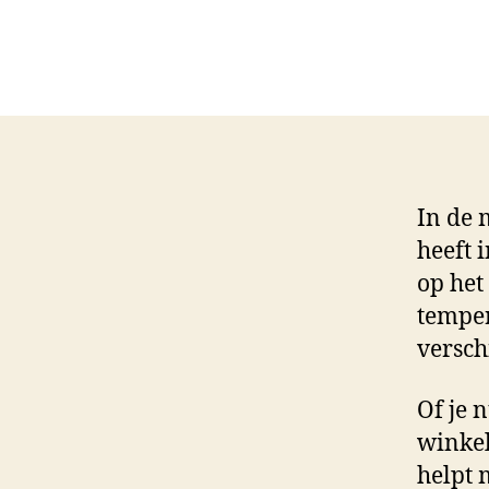
In de 
heeft 
op het
temper
versch
Of je 
winkel
helpt 