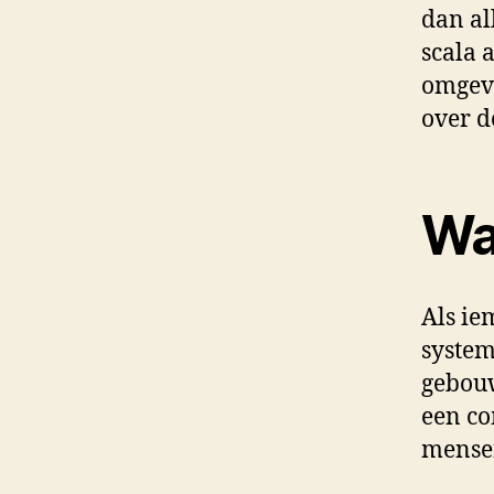
dan al
scala 
omgevi
over d
Wa
Als ie
system
gebouw
een co
mensen