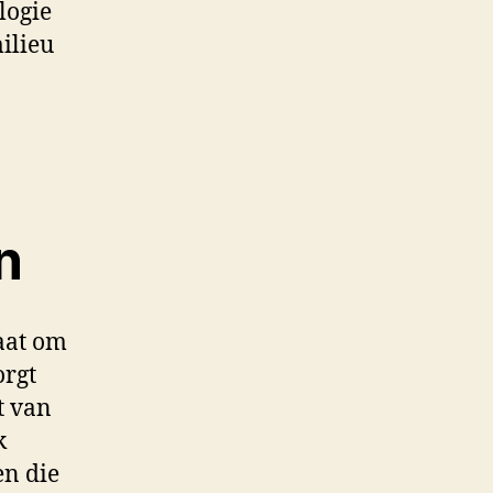
logie
milieu
n
gaat om
orgt
t van
k
n die