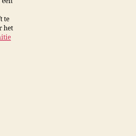
n een
t te
 het
itie