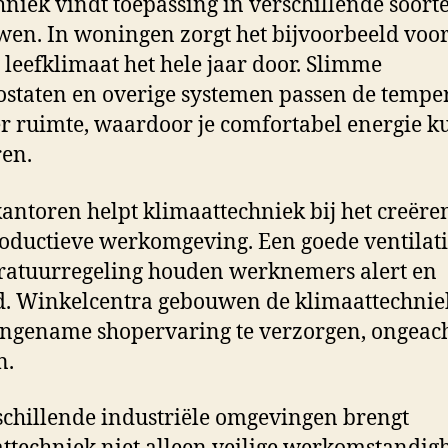
hniek vindt toepassing in verschillende soort
en. In woningen zorgt het bijvoorbeeld voo
g leefklimaat het hele jaar door. Slimme
staten en overige systemen passen de tempe
r ruimte, waardoor je comfortabel energie k
en.
kantoren helpt klimaattechniek bij het creëre
oductieve werkomgeving. Een goede ventilati
atuurregeling houden werknemers alert en
. Winkelcentra gebouwen de klimaattechni
ngename shopervaring te verzorgen, ongeach
n.
schillende industriële omgevingen brengt