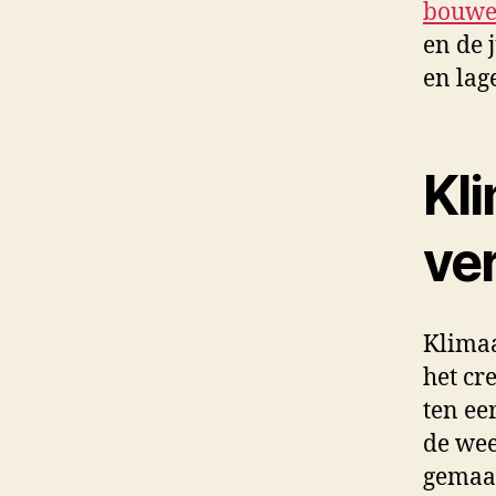
bouw
en de 
en lag
Kl
ve
Klimaa
het cr
ten ee
de wee
gemaak