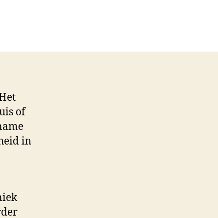
 Het
uis of
ename
heid in
niek
rder