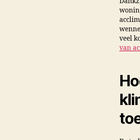
Dankzi
woning
acclim
wennen
veel k
van ac
Ho
kl
to