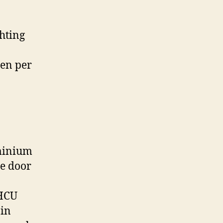
hting
ren per
uminium
ie door
 HCU
 in