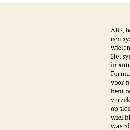
ABS, b
een sy
wielen
Het sy
in aut
Formul
voor n
bent 
verzek
op sle
wiel b
waardo