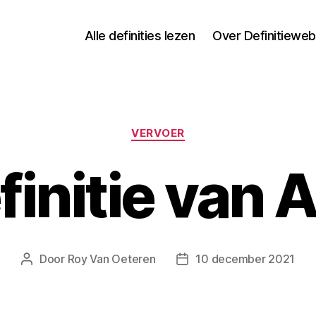
Alle definities lezen
Over Definitieweb
Categorieën
VERVOER
finitie van 
Door
Roy Van Oeteren
10 december 2021
Berichtauteur
Berichtdatum