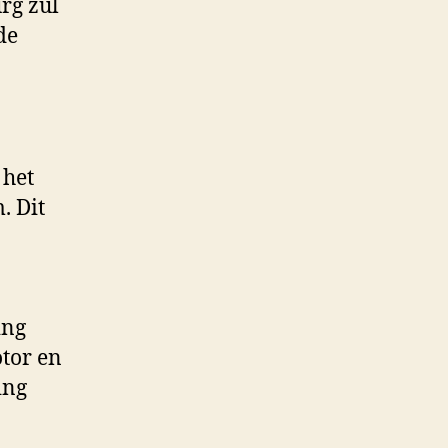
rg zul
de
 het
. Dit
ing
tor en
ing