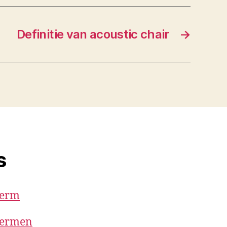
Definitie van acoustic chair
→
s
term
 termen