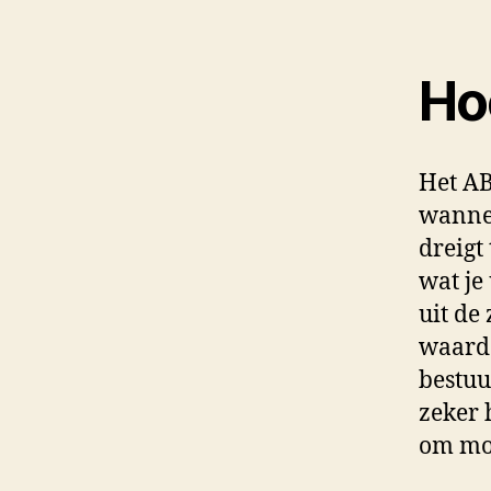
Ho
Het A
wannee
dreigt
wat je
uit de
waardo
bestuu
zeker 
om mo