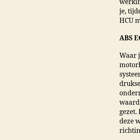
werkin
je, ti
HCU m
ABS E
Waar j
motorb
systee
drukse
ondern
waarde
gezet.
deze 
richti