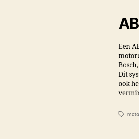
AB
Een AB
motore
Bosch,
Dit sy
ook he
vermi
motor
Tags