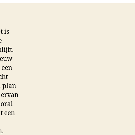
t is
e
ijft.
eeuw
n een
cht
n plan
e ervan
ooral
at een
n.