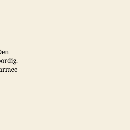
 Den
oordig.
aarmee