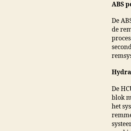
ABS 
De ABS
de rem
proces
second
remsy
Hydra
De HCU
blok m
het sy
remme
systee