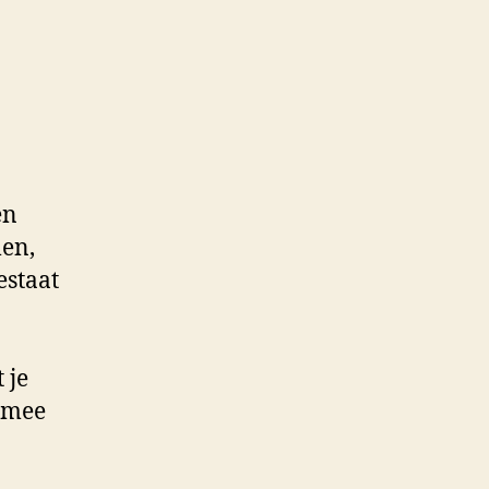
en
len,
estaat
 je
ermee