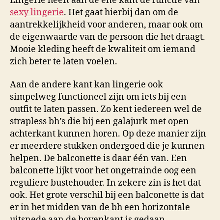
Lingerie heeft aan de ene kant de functie van
sexy lingerie
. Het gaat hierbij dan om de
aantrekkelijkheid voor anderen, maar ook om
de eigenwaarde van de persoon die het draagt.
Mooie kleding heeft de kwaliteit om iemand
zich beter te laten voelen.
Aan de andere kant kan lingerie ook
simpelweg functioneel zijn om iets bij een
outfit te laten passen. Zo kent iedereen wel de
strapless bh’s die bij een galajurk met open
achterkant kunnen horen. Op deze manier zijn
er meerdere stukken ondergoed die je kunnen
helpen. De balconette is daar één van. Een
balconette lijkt voor het ongetrainde oog een
reguliere bustehouder. In zekere zin is het dat
ook. Het grote verschil bij een balconette is dat
er in het midden van de bh een horizontale
uitsnede aan de bovenkant is gedaan.