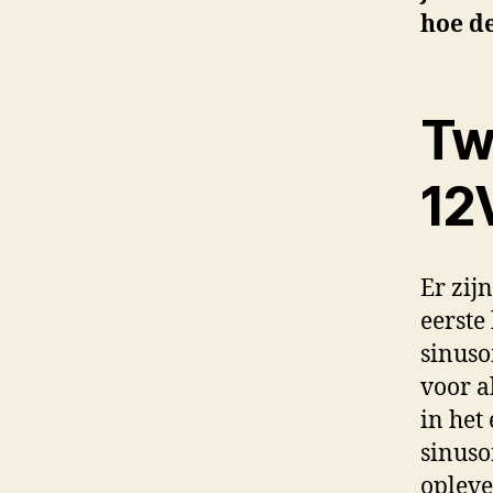
hoe d
Tw
12
Er zij
eerste
sinuso
voor a
in het
sinuso
opleve