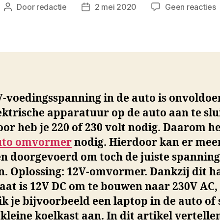
Door
redactie
2 mei 2020
Geen reacties
Berichtauteur
Berichtdatum
D
v
a
V-voedingsspanning in de auto is onvoldo
ktrische apparatuur op de auto aan te slu
or heb je 220 of 230 volt nodig. Daarom he
uto omvormer
nodig. Hierdoor kan er meer
n doorgevoerd om toch de juiste spanning
n. Oplossing: 12V-omvormer. Dankzij dit h
aat is 12V DC om te bouwen naar 230V AC,
k je bijvoorbeeld een laptop in de auto of 
 kleine koelkast aan. In dit artikel vertelle