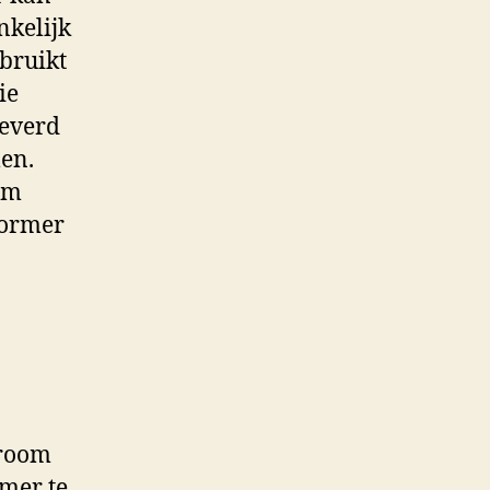
nkelijk
bruikt
ie
leverd
len.
om
vormer
troom
mer te