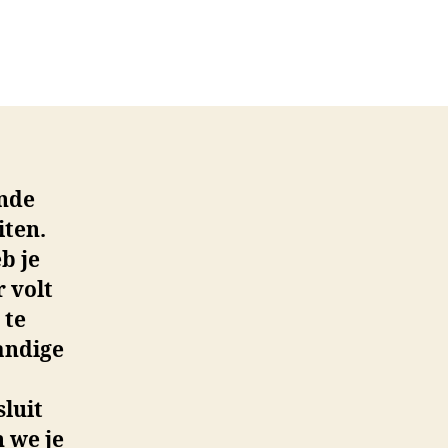
op
efinitie
an
een
uto
omvormer
ende
iten.
b je
 volt
 te
andige
sluit
n we je