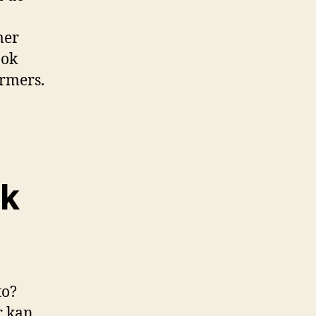
mer
ook
ormers.
ik
to?
r kan