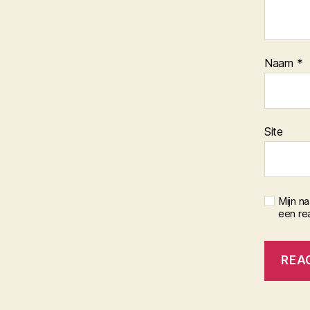
Naam
*
Site
Mijn n
een rea