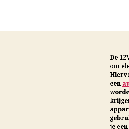
De 12
om ele
Hiervo
een
a
worde
krijge
appar
gebrui
je een