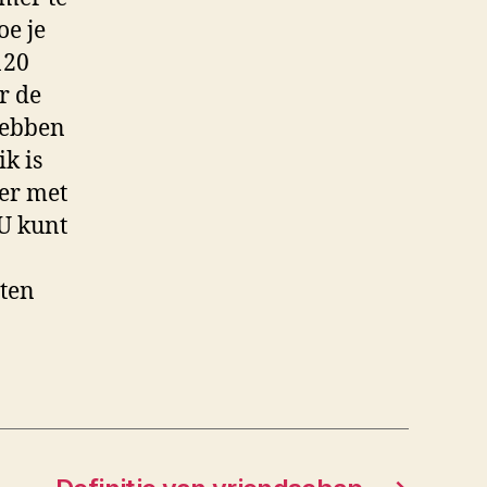
e je
120
r de
hebben
k is
er met
U kunt
ten