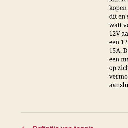
kopen 
dit en
watt v
12V aa
een 12
15A. D
een ma
op zic
vermog
aanslu