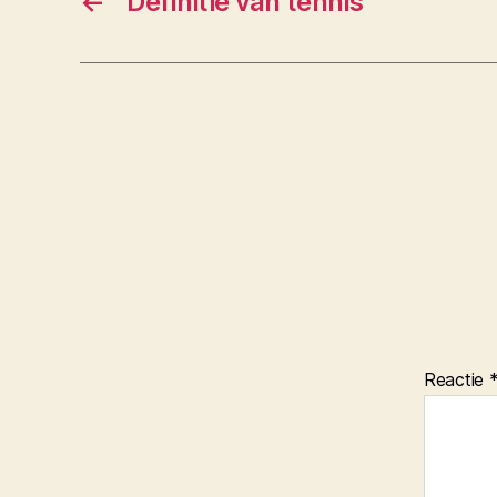
←
Definitie van tennis
Reactie