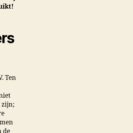
uikt!
rs
V. Ten
niet
zijn;
re
lemen
n de