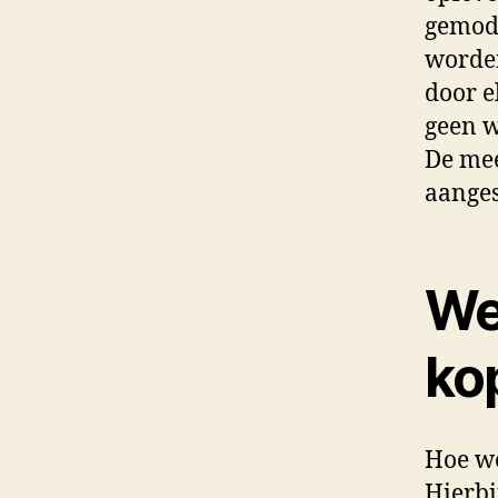
gemodi
worde
door e
geen w
De me
aanges
We
ko
Hoe we
Hierbi