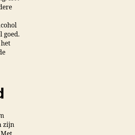
dere
lcohol
l goed.
 het
de
d
om
 zijn
 Met