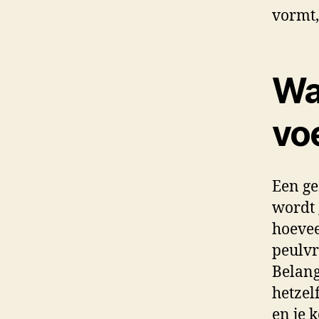
vormt,
Wa
vo
Een ge
wordt 
hoevee
peulvr
Belang
hetzel
en je 