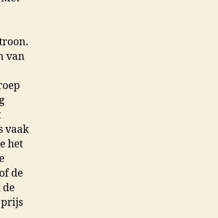
troon.
en van
groep
g
t
s vaak
e het
e
of de
 de
prijs