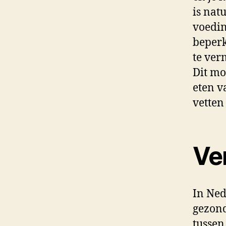
is nat
voedin
beperk
te ver
Dit mo
eten v
vetten
Ver
In Ned
gezond
tussen