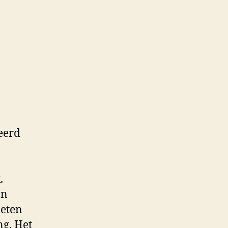
eerd
.
an
 eten
ng. Het