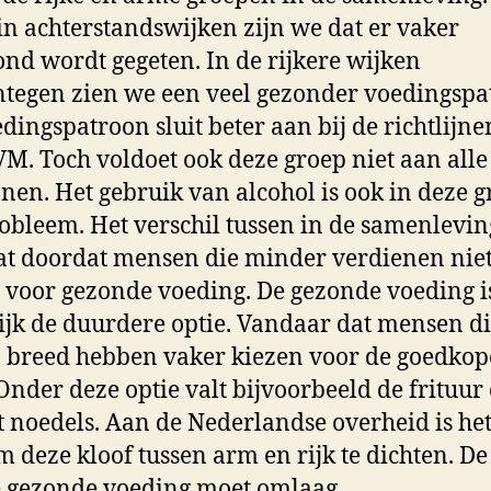
n achterstandswijken zijn we dat er vaker
nd wordt gegeten. In de rijkere wijken
tegen zien we een veel gezonder voedingspa
edingspatroon sluit beter aan bij de richtlijn
VM. Toch voldoet ook deze groep niet aan alle
ijnen. Het gebruik van alcohol is ook in deze 
obleem. Het verschil tussen in de samenlevin
at doordat mensen die minder verdienen nie
 voor gezonde voeding. De gezonde voeding i
jk de duurdere optie. Vandaar dat mensen di
o breed hebben vaker kiezen voor de goedkop
 Onder deze optie valt bijvoorbeeld de frituur 
t noedels. Aan de Nederlandse overheid is het
m deze kloof tussen arm en rijk te dichten. De 
 gezonde voeding moet omlaag.