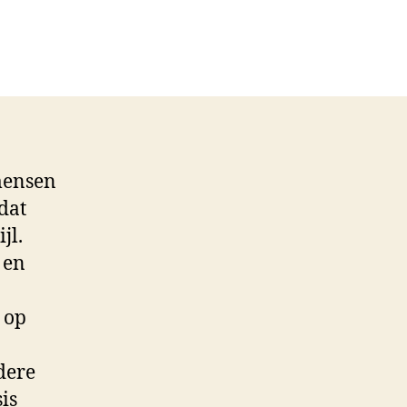
 mensen
dat
jl.
 en
 op
dere
is