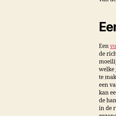
Ee
Een
vo
de ric
moeili
welke 
te mak
een va
kan ee
de han
in de 