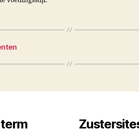
e voedingsstijl.
enten
 term
Zustersite