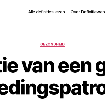
Alle definities lezen
Over Definitieweb
Categorieën
GEZONDHEID
tie van een
edingspatr