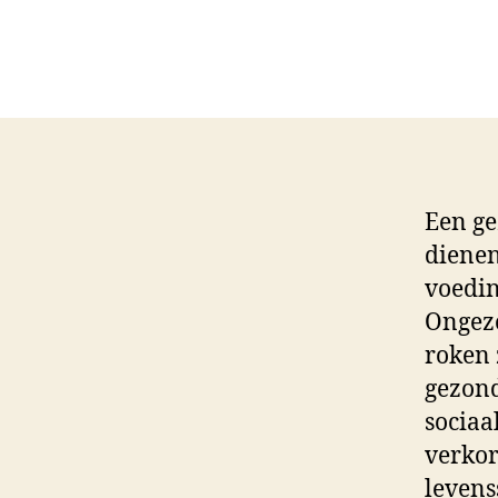
Een ge
dienen
voedin
Ongezo
roken 
gezond
sociaa
verkor
levens