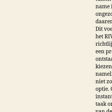
name i
ongezo
daaren
Dit vo
het RI
richtl
een pr
ontsta
kiezen
nameli
niet z
optie.
instan
taak o
van de