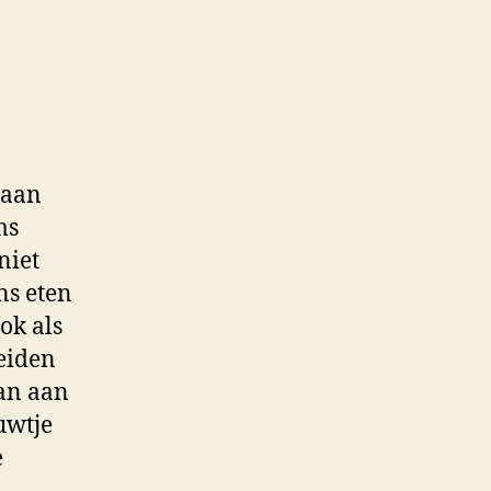
 aan
ms
niet
ns eten
ok als
eiden
an aan
uwtje
e