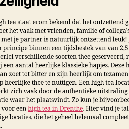
zelligheid
gh tea staat erom bekend dat het ontzettend g
 doet het vaak met vrienden, familie of collega’
met je partner is natuurlijk ontzettend leuk! 
in principe binnen een tijdsbestek van van 2,5 
lerlei verschillende soorten thee geserveerd, 
j een aantal heerlijke klassieke hapjes. Deze 
an zoet tot bitter en zijn heerlijk om tezame
p heerlijke thee te nuttigen. Een high tea locat
kt zich vaak door de authentieke uitstraling
atie waar het plaatsvindt. Zo kun je bijvoorbe
 voor een
high tea in Drenthe
. Hier vind je ta
ige locaties, die het geheel helemaal compleet
.