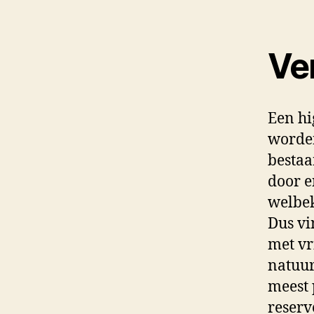
Ve
Een hi
worden
bestaa
door e
welbek
Dus vi
met vr
natuur
meest 
reserv