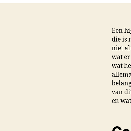
Een hi
die is 
niet a
wat er
wat he
allema
belang
van dit
en wat 