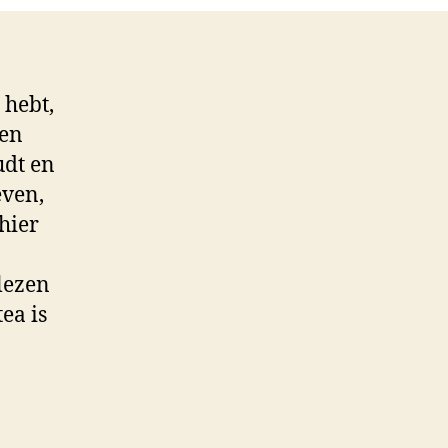
gh
a
 hebt,
ten
udt en
even,
 hier
 lezen
tea is