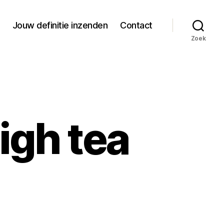
Jouw definitie inzenden
Contact
Zoek
igh tea
p
finitie
n
n