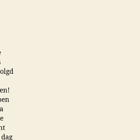
e
s
volgd
en!
doen
ea
de
nt
k dag