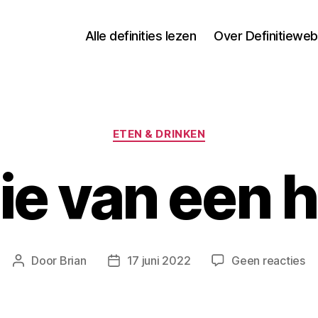
Alle definities lezen
Over Definitieweb
Categorieën
ETEN & DRINKEN
tie van een h
o
Door
Brian
17 juni 2022
Geen reacties
Berichtauteur
Berichtdatum
De
va
ee