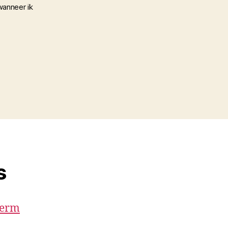
wanneer ik
s
term