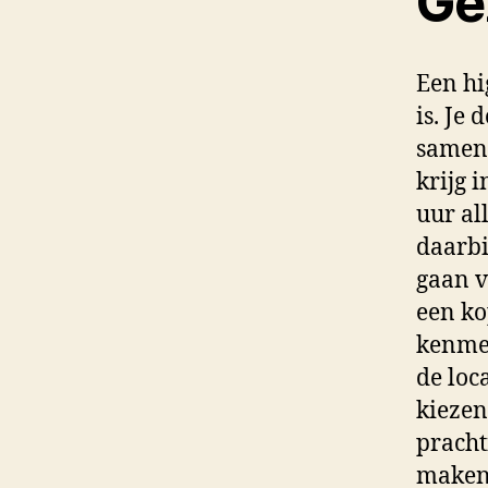
Ge
Een hi
is. Je
samen 
krijg 
uur al
daarbi
gaan v
een ko
kenmer
de loc
kiezen
pracht
maken