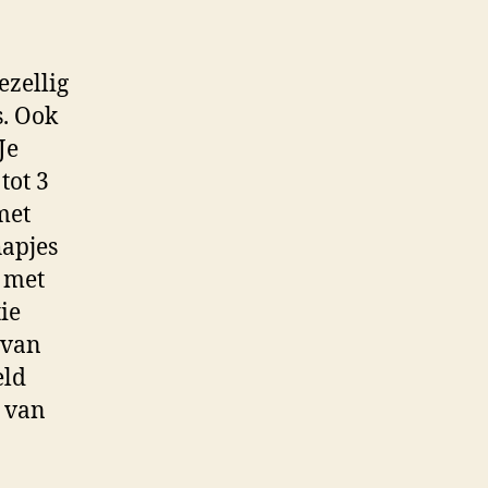
ezellig
s. Ook
Je
tot 3
met
hapjes
n met
ie
 van
eld
l van