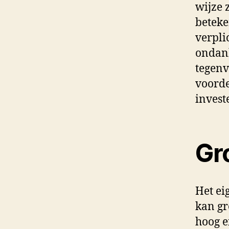
wijze z
beteke
verpli
ondank
tegenva
voorde
invest
Gr
Het ei
kan gr
hoog e