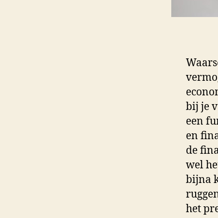
Waarsc
vermog
econom
bij je
een fu
en fin
de fin
wel he
bijna 
ruggen
het pr