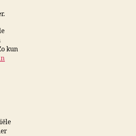
r.
le
n
 Zo kun
an
iële
her