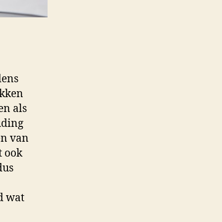
dens
akken
en als
uding
en van
t ook
dus
d wat