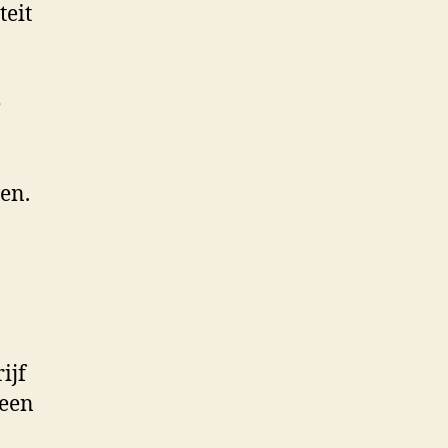
teit
e
wen.
ijf
 een