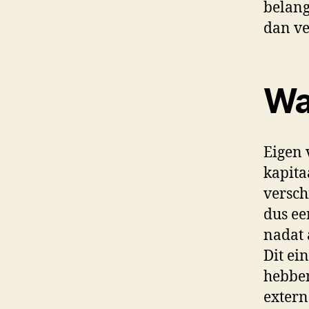
belang
dan ve
Wa
Eigen 
kapita
verschi
dus ee
nadat 
Dit ei
hebben
extern