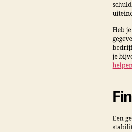
schuld
uitein
Heb je
gegeve
bedrij
je bij
helpe
Fin
Een ge
stabil