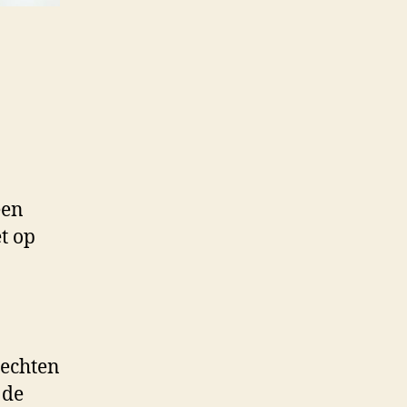
een
t op
rechten
 de