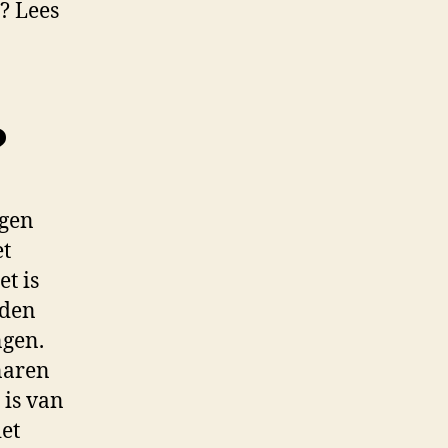
? Lees
?
igen
et
et is
uden
ngen.
enaren
 is van
et