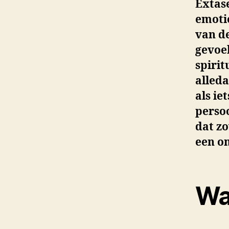
Extase
emoti
van de
gevoel
spirit
alleda
als ie
persoo
dat zo
een o
Wa