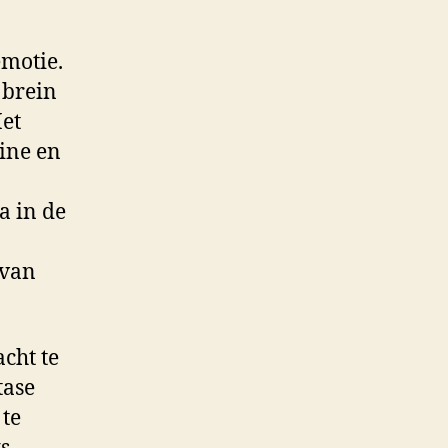
emotie.
 brein
Het
ine en
a in de
 van
cht te
tase
te