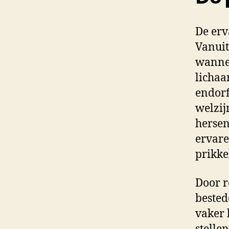
De erv
Vanuit
wannee
lichaa
endorf
welzij
hersen
ervare
prikke
Door r
bested
vaker 