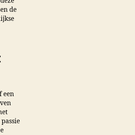
 deze
sen de
ijkse
t
f een
even
met
 passie
je