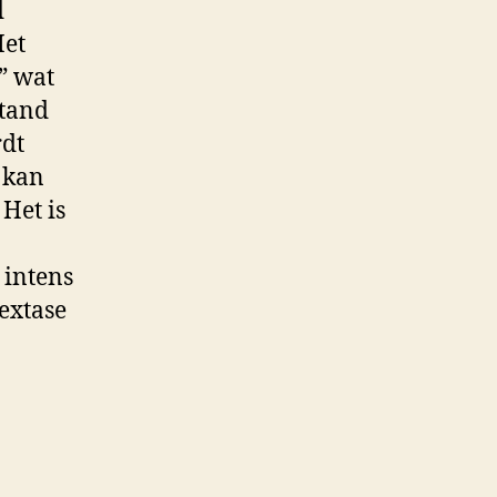
d
Het
” wat
stand
rdt
 kan
Het is
 intens
extase