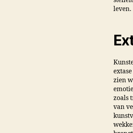
stelle
leven.
Ext
Kunste
extase
zien w
emotie
zoals 
van ve
kunstv
wekken