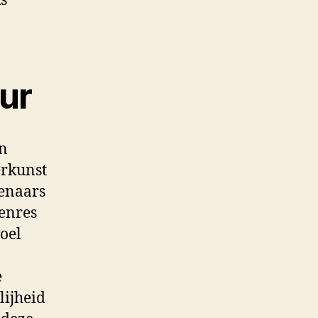
ks
uur
en
erkunst
tenaars
genres
voel
e
lijheid