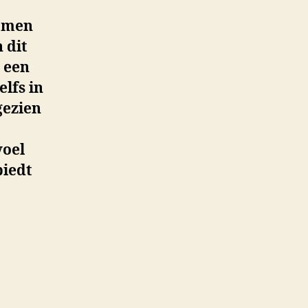
komen
 dit
 een
elfs in
gezien
,
voel
biedt