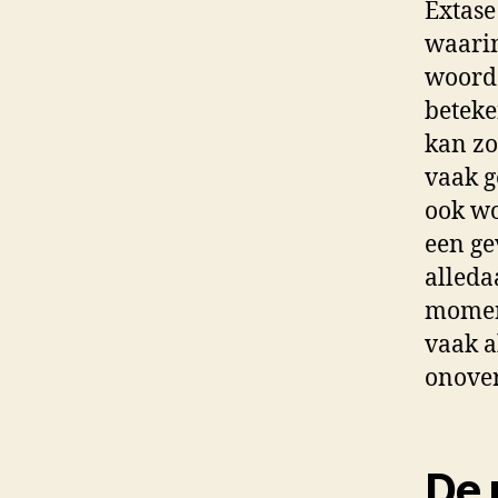
Extase
waarin
woord 
beteke
kan zo
vaak g
ook wo
een ge
alleda
moment
vaak a
onover
De 