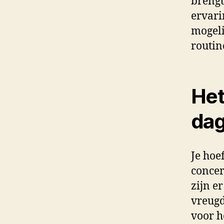
brengt
ervari
mogeli
routin
Het
dag
Je hoe
concer
zijn e
vreugd
voor h