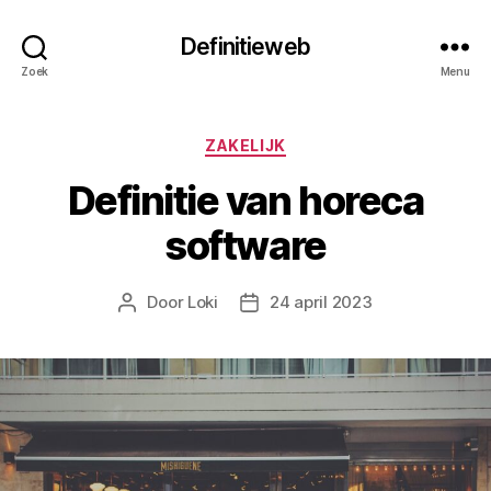
Definitieweb
Zoek
Menu
Categorieën
ZAKELIJK
Definitie van horeca
software
Door
Loki
24 april 2023
Berichtauteur
Berichtdatum