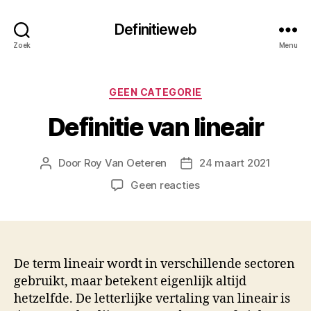
Definitieweb
Zoek
Menu
Categorieën
GEEN CATEGORIE
Definitie van lineair
Door
Roy Van Oeteren
24 maart 2021
Berichtauteur
Berichtdatum
op
Geen reacties
Definitie
van
lineair
De term lineair wordt in verschillende sectoren
gebruikt, maar betekent eigenlijk altijd
hetzelfde. De letterlijke vertaling van lineair is