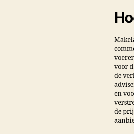
Ho
Makela
commer
voeren
voor d
de ver
advise
en voo
verstr
de pri
aanbi