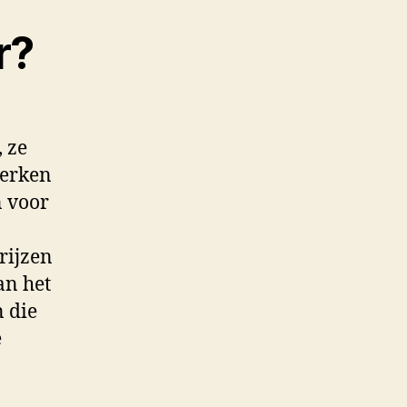
r?
 ze
werken
n voor
rijzen
an het
n die
e