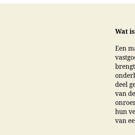
Wat i
Een ma
vastgo
brengt
onderh
deel g
van de
onroer
hun ve
van e