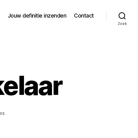
Jouw definitie inzenden
Contact
Zoek
kelaar
op
es
Definitie
van
makelaar