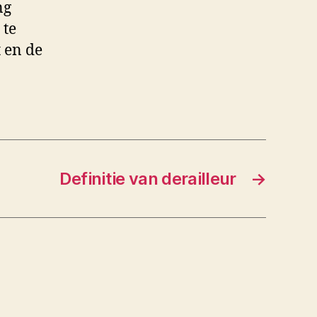
ng
 te
 en de
Definitie van derailleur
→