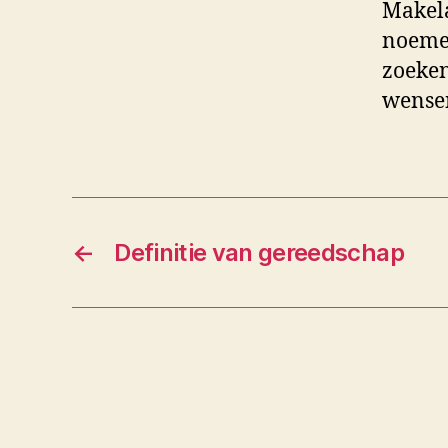
Makela
noemen
zoeken
wensen
←
Definitie van gereedschap