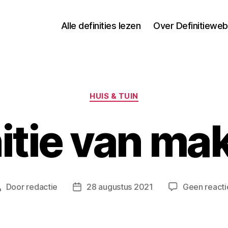
Alle definities lezen
Over Definitieweb
Categorieën
HUIS & TUIN
itie van ma
Door
redactie
28 augustus 2021
Geen reacti
Berichtauteur
Berichtdatum