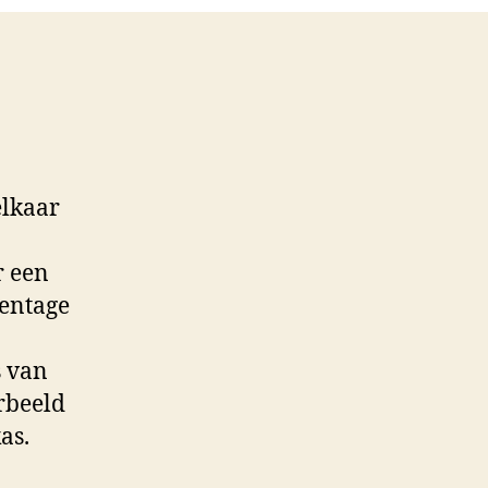
elkaar
r een
entage
s van
rbeeld
as.