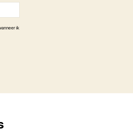
wanneer ik
s