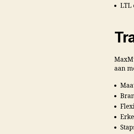
LTL 
Tr
MaxMun
aan me
Maa
Bran
Flex
Erke
Stap