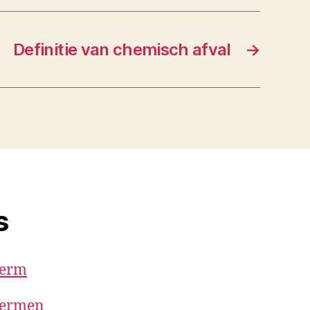
Definitie van chemisch afval
→
s
term
 termen