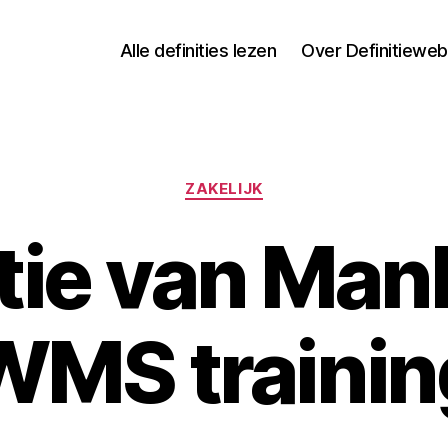
Alle definities lezen
Over Definitieweb
Categorieën
ZAKELIJK
itie van Man
WMS trainin