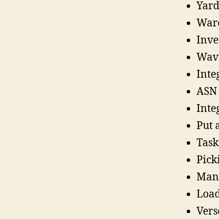
Yard
War
Inve
Wav
Inte
ASN 
Inte
Put 
Task
Pick
Mani
Load
Vers