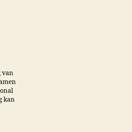
g van
examen
ional
g kan