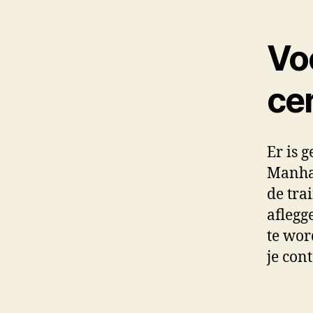
Vo
cer
Er is 
Manhat
de tra
aflegg
te wor
je con