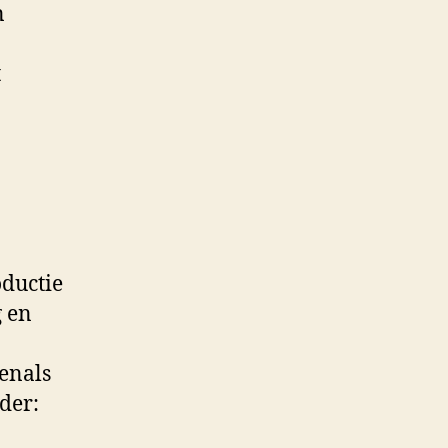
n
t
oductie
g en
enals
der: