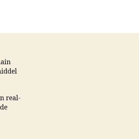
hain
middel
n real-
 de