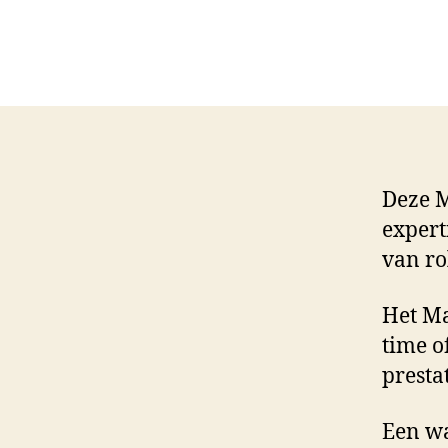
Deze M
expert
van ro
Het Ma
time o
presta
Een w