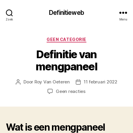
Definitieweb
Zoek
Menu
Categorieën
GEEN CATEGORIE
Definitie van
mengpaneel
Door
Roy Van Oeteren
11 februari 2022
Berichtauteur
Berichtdatum
op
Geen reacties
Definitie
van
mengpaneel
Wat is een mengpaneel