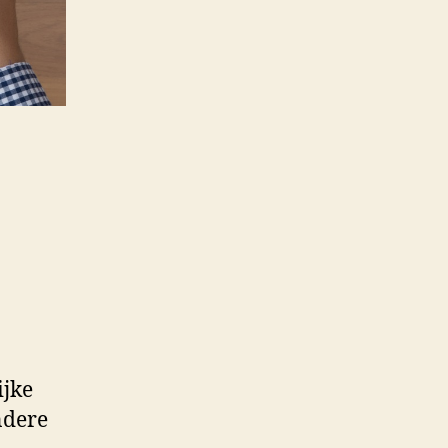
ijke
ndere