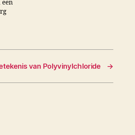
n een
erg
etekenis van Polyvinylchloride
→