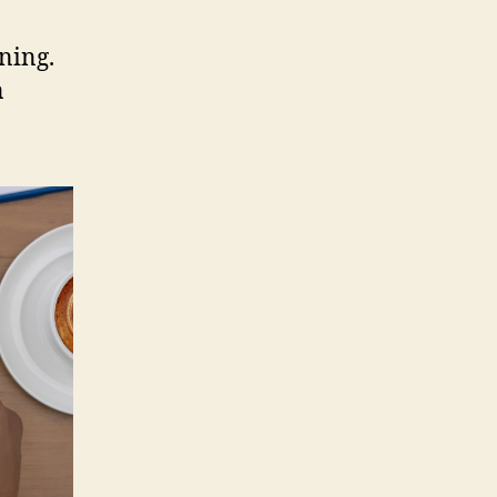
ning.
n