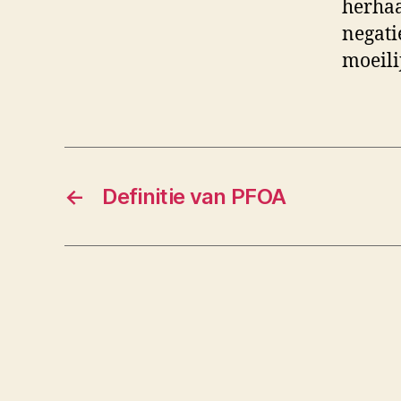
herhaa
negati
moeili
←
Definitie van PFOA