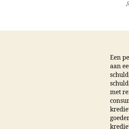
Een pe
aan ee
schuld
schuld
met re
consum
kredie
goeder
kredie