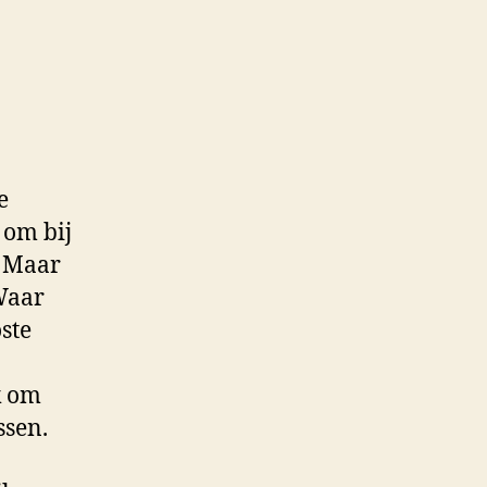
e
 om bij
. Maar
Waar
ste
jk om
ssen.