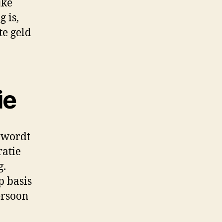
jke
 is,
te geld
ie
 wordt
ratie
g.
p basis
ersoon