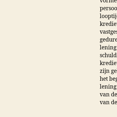
vormen
persoo
loopti
kredie
vastges
gedure
lening
schuld
kredie
zijn g
het be
lening
van de
van de