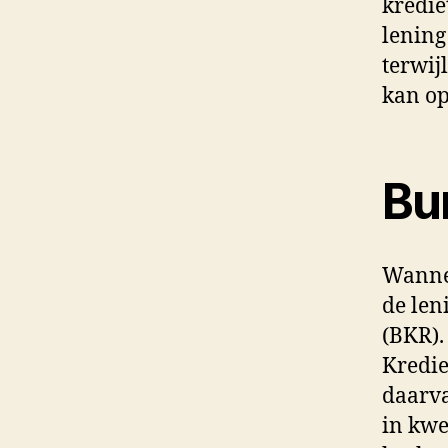
kredie
lening
terwij
kan o
Bur
Wannee
de len
(BKR).
Kredie
daarva
in kwe