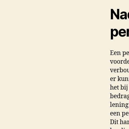
Na
per
Een pe
voorde
verbou
er kun
het bi
bedrag
lening 
een pe
Dit ha