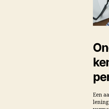
On
ke
per
Een aa
lening