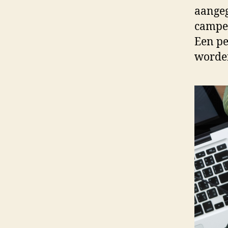
aangeg
camper
Een pe
worden