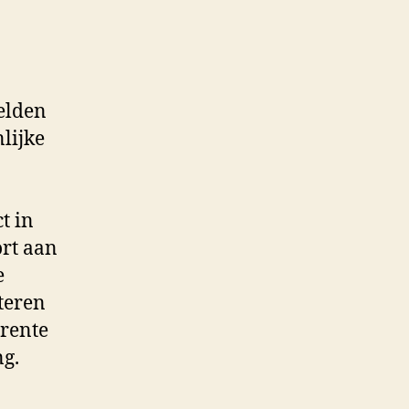
gelden
lijke
t in
ort aan
e
teren
 rente
ng.