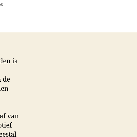
op
es
Definitie
van
persoonlijke
lening
den is
n de
len
af van
tief
eestal