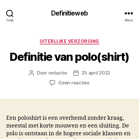
Definitieweb
Zoek
Menu
Categorieën
UITERLIJKE VERZORGING
Definitie van polo(shirt)
Door
redactie
25 april 2022
Berichtauteur
Berichtdatum
op
Geen reacties
Definitie
van
polo(shirt)
Een poloshirt is een overhemd zonder kraag,
meestal met korte mouwen en een sluiting. De
polo is ontstaan in de hogere sociale klassen en