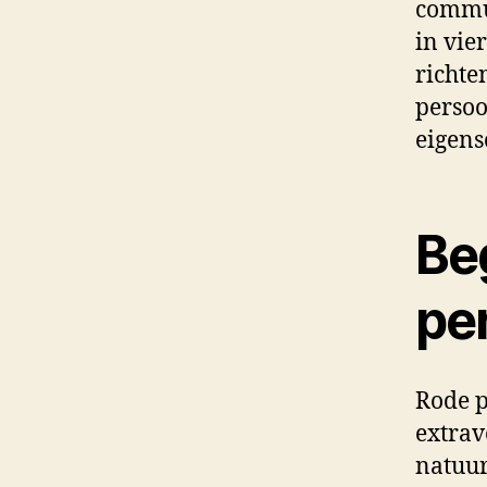
commun
in vie
richte
persoo
eigens
Be
pe
Rode 
extrav
natuur