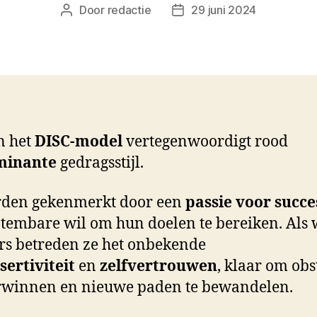
Door
redactie
29 juni 2024
Berichtauteur
Berichtdatum
n het
DISC-model
vertegenwoordigt rood
minante
gedragsstijl.
rden gekenmerkt door een
passie voor succe
tembare wil om hun doelen te bereiken. Als
rs betreden ze het onbekende
sertiviteit
en
zelfvertrouwen
, klaar om obs
rwinnen en nieuwe paden te bewandelen.