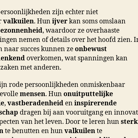
ersoonlijkheden zijn echter niet
r
valkuilen
. Hun
ijver
kan soms omslaan
ezonnenheid
, waardoor ze overhaaste
singen nemen of details over het hoofd zien. 
n naar succes kunnen ze
onbewust
denkend
overkomen, wat spanningen kan
rzaken met anderen.
ijn rode persoonlijkheden onmiskenbaar
evolle
mensen
. Hun
onuitputtelijke
ie
,
vastberadenheid
en
inspirerende
rschap
dragen bij aan vooruitgang en innovat
specten van het leven. Door te leren hun
sterk
n
te benutten en hun
valkuilen
te