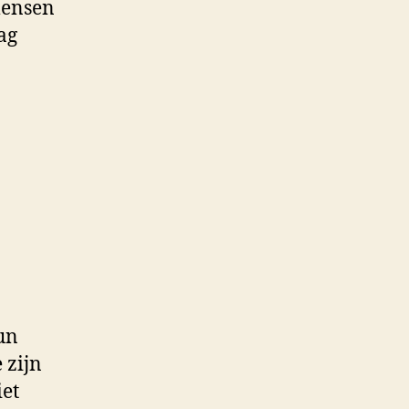
mensen
ag
un
 zijn
iet