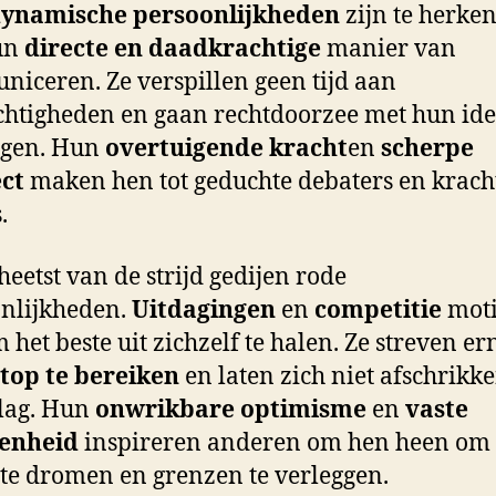
ynamische persoonlijkheden
zijn te herke
un
directe en daadkrachtige
manier van
iceren. Ze verspillen geen tijd aan
htigheden en gaan rechtdoorzee met hun id
gen. Hun
overtuigende kracht
en
scherpe
ect
maken hen tot geduchte debaters en krach
.
 heetst van de strijd gedijen rode
nlijkheden.
Uitdagingen
en
competitie
moti
 het beste uit zichzelf te halen. Ze streven e
top te bereiken
en laten zich niet afschrikk
lag. Hun
onwrikbare optimisme
en
vaste
enheid
inspireren anderen om hen heen om
 te dromen en grenzen te verleggen.