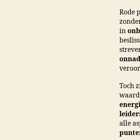
Rode p
zonde
in
onb
beslis
streve
onna
veroo
Toch z
waard
energ
leide
alle a
punte