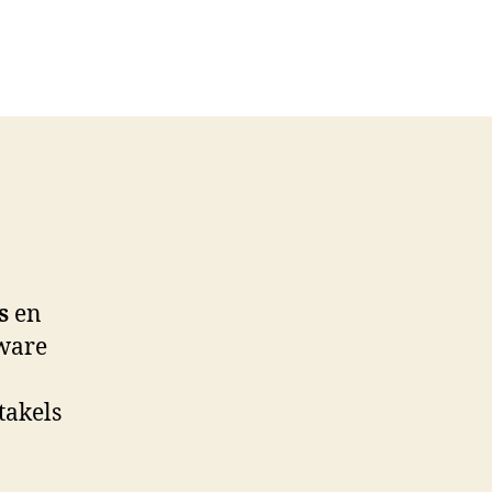
s
en
 ware
takels