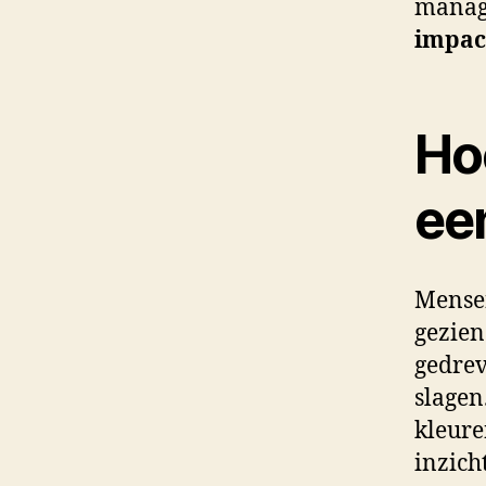
manag
impac
Ho
ee
Mense
gezien
gedrev
slagen
kleure
inzich