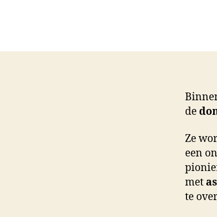
Binne
de
do
Ze wo
een on
pionie
met
as
te ove