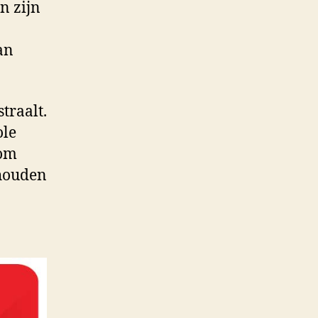
n zijn
an
traalt.
ole
 om
 houden