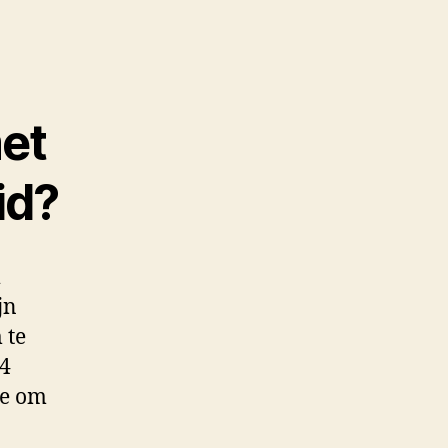
et
id?
jn
 te
 4
de om