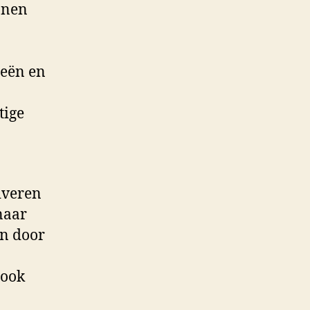
nnen
eeën en
tige
veren
rnaar
en door
 ook