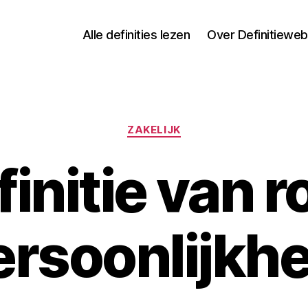
Alle definities lezen
Over Definitieweb
Categorieën
ZAKELIJK
finitie van r
ersoonlijkhe