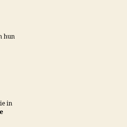
In hun
ie in
e