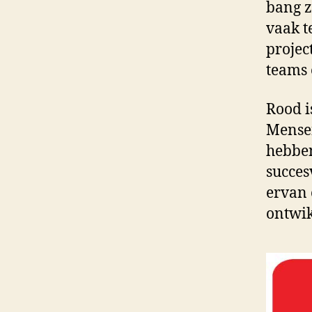
bang z
vaak t
projec
teams 
Rood i
Mensen
hebben
succes
ervan 
ontwik