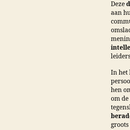
Deze
d
aan h
commun
omslac
menin
intell
leiders
In het
persoo
hen om
om de
tegens
berad
groots