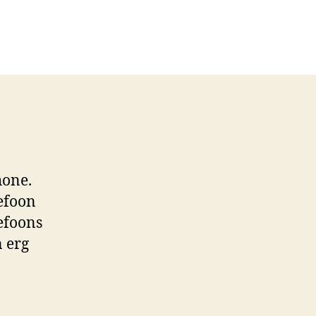
hone.
lefoon
efoons
 erg