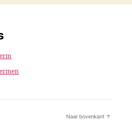
s
term
 termen
Naar bovenkant
↑