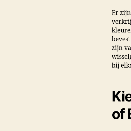
Er zij
verkri
kleure
bevest
zijn v
wissel
bij el
Ki
of