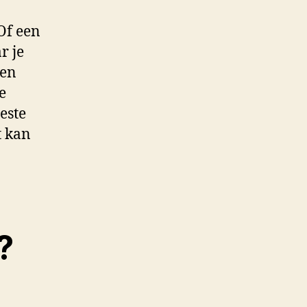
Of een
r je
 en
e
este
t kan
?