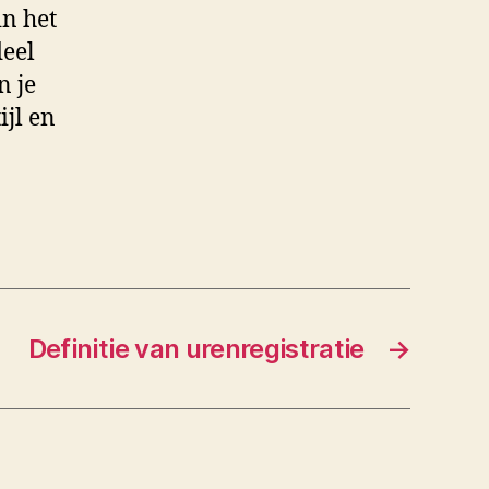
in het
deel
n je
ijl en
Definitie van urenregistratie
→