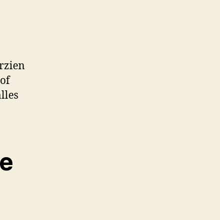
rzien
of
lles
se