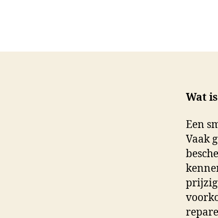
Wat i
Een sm
Vaak g
besche
kennen
prijzi
voorko
repare