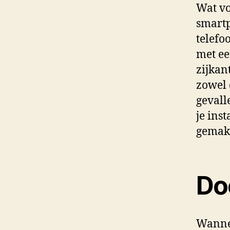
Wat vo
smartp
telefo
met ee
zijkan
zowel 
gevall
je inst
gemakk
Doo
Wannee