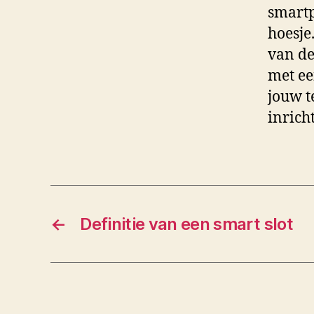
smartp
hoesje
van de
met ee
jouw t
inrich
←
Definitie van een smart slot