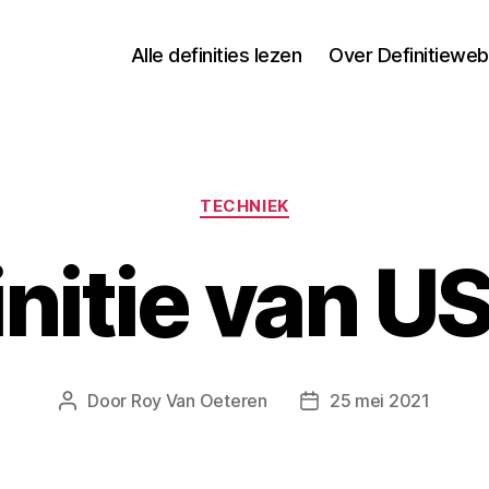
Alle definities lezen
Over Definitieweb
Categorieën
TECHNIEK
initie van U
Door
Roy Van Oeteren
25 mei 2021
Berichtauteur
Berichtdatum