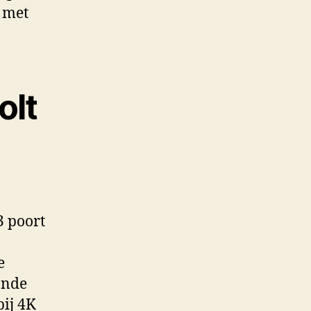
u met
olt
3 poort
e
onde
ij 4K