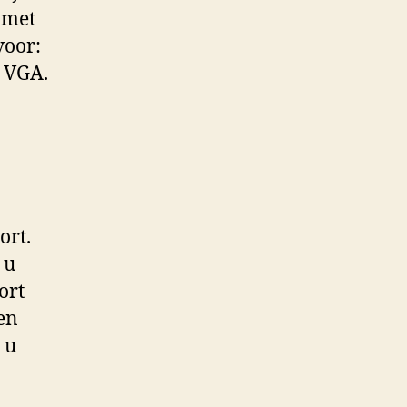
 met
voor:
n VGA.
ort.
 u
ort
en
 u