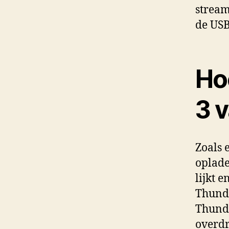
stream
de USB
Ho
3 
Zoals 
oplade
lijkt 
Thunde
Thunde
overdr