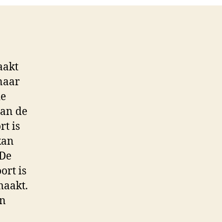
aakt
naar
de
aan de
t is
kan
 De
ort is
maakt.
en