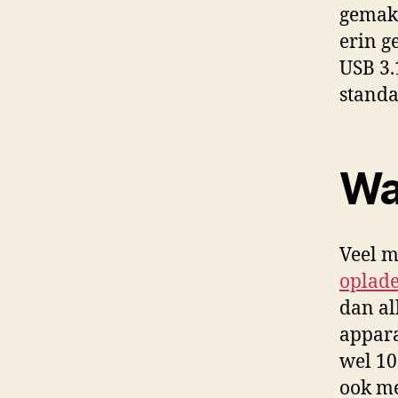
gemakk
erin g
USB 3.
stand
Wa
Veel m
oplade
dan al
appara
wel 10
ook me