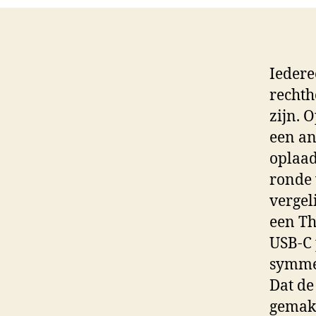
Iedere
rechth
zijn. 
een an
oplaad
ronde 
vergel
een Th
USB-C 
symmet
Dat de
gemakk