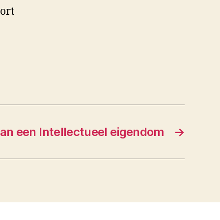
ort
 van een Intellectueel eigendom
→