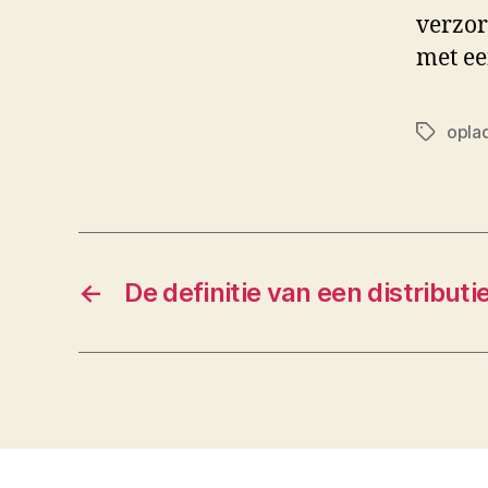
verzor
met ee
opla
Tags
←
De definitie van een distributi