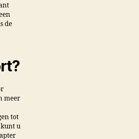
ant
 een
s de
rt?
or
an meer
en tot
 kunt u
apter