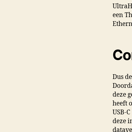
UltraH
een Th
Ethern
Co
Dus de
Doorda
deze g
heeft 
USB-C 
deze i
datave