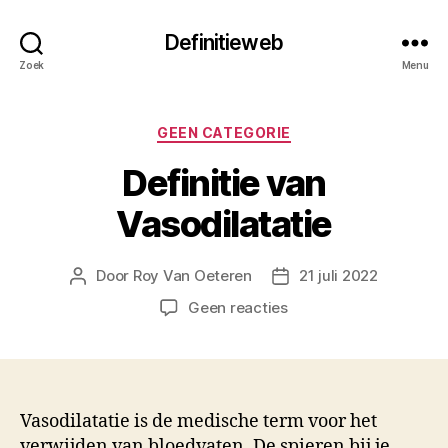
Definitieweb
Zoek
Menu
Categorieën
GEEN CATEGORIE
Definitie van
Vasodilatatie
Door
Roy Van Oeteren
21 juli 2022
Berichtauteur
Berichtdatum
op
Geen reacties
Definitie
van
Vasodilatatie
Vasodilatatie is de medische term voor het
verwijden van bloedvaten. De spieren bij je