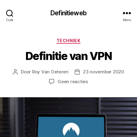
Definitieweb
Zoek
Menu
Categorieën
TECHNIEK
Definitie van VPN
Door
Roy Van Oeteren
23 november 2020
Berichtauteur
Berichtdatum
op
Geen reacties
Definitie
van
VPN