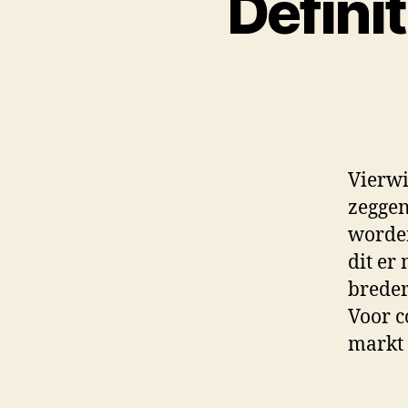
Defini
Vierwi
zeggen
worden
dit er
breder
Voor c
markt 