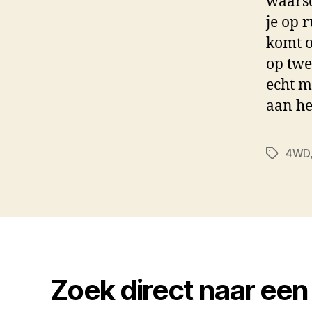
waarsc
je op 
komt o
op twe
echt m
aan he
4WD
Tags
Zoek direct naar een