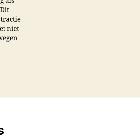
g als
Dit
tractie
et niet
 wegen
s