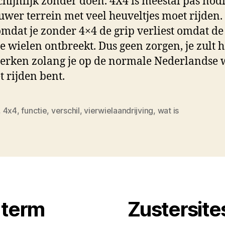
hijnlijk zonder doen. 4X4 is meestal pas nodi
ruwer terrein met veel heuveltjes moet rijden. 
mdat je zonder 4×4 de grip verliest omdat de 
e wielen ontbreekt. Dus geen zorgen, je zult h
erken zolang je op de normale Nederlandse
t rijden bent.
,
4x4
,
functie
,
verschil
,
vierwielaandrijving
,
wat is
 term
Zustersite