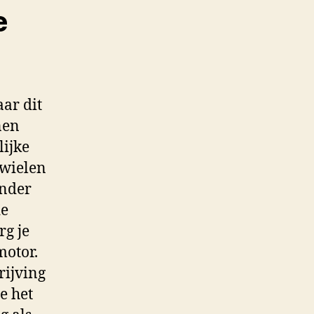
e
ar dit
nen
lijke
 wielen
onder
de
rg je
motor.
rijving
e het