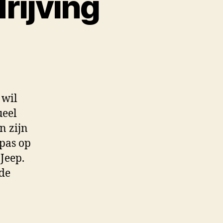
rijving
 wil
ueel
n zijn
 pas op
Jeep.
 de