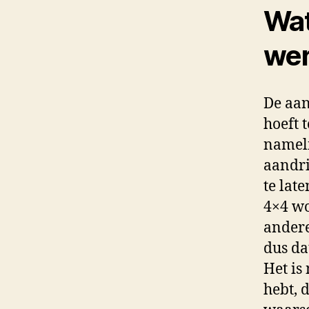
Wat
wer
De aan
hoeft 
nameli
aandri
te lat
4×4 wo
andere
dus da
Het is
hebt, 