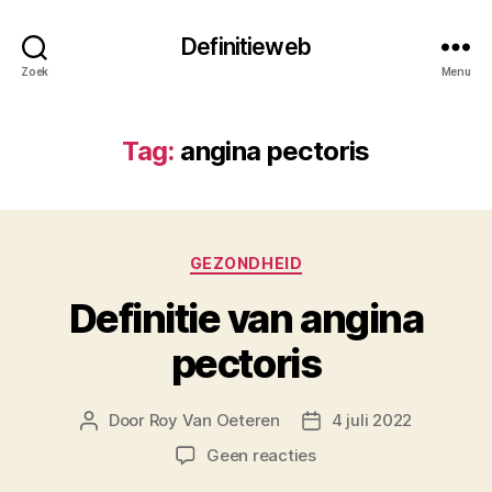
Definitieweb
Zoek
Menu
Tag:
angina pectoris
Categorieën
GEZONDHEID
Definitie van angina
pectoris
Door
Roy Van Oeteren
4 juli 2022
Berichtauteur
Berichtdatum
op
Geen reacties
Definitie