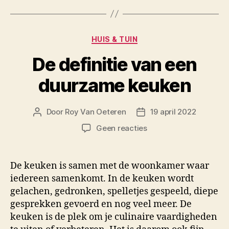
Categorieën
HUIS & TUIN
De definitie van een
duurzame keuken
Door
Roy Van Oeteren
19 april 2022
Berichtauteur
Berichtdatum
op
Geen reacties
De
definitie
van
De keuken is samen met de woonkamer waar
een
iedereen samenkomt. In de keuken wordt
duurzame
gelachen, gedronken, spelletjes gespeeld, diepe
keuken
gesprekken gevoerd en nog veel meer. De
keuken is de plek om je culinaire vaardigheden