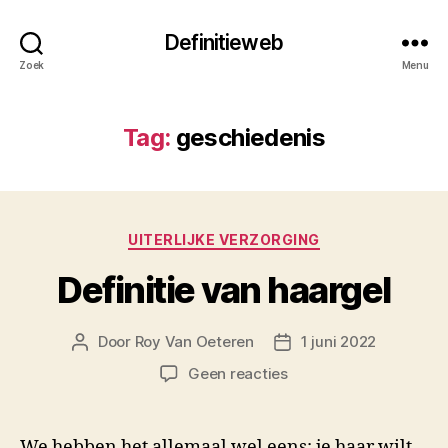
Definitieweb
Zoek
Menu
Tag:
geschiedenis
Categorieën
UITERLIJKE VERZORGING
Definitie van haargel
Door
Roy Van Oeteren
1 juni 2022
Berichtauteur
Berichtdatum
op
Geen reacties
Definitie
van
haargel
We hebben het allemaal wel eens: je haar wilt