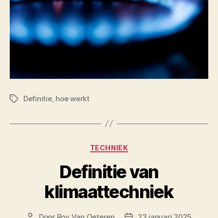
Definitie
,
hoe werkt
Tags
Categorieën
TECHNIEK
Definitie van
klimaattechniek
Door
Roy Van Oeteren
23 januari 2025
Berichtauteur
Berichtdatum