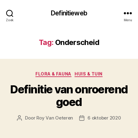
Definitieweb
Zoek
Menu
Tag:
Onderscheid
Categorieën
FLORA & FAUNA
HUIS & TUIN
Definitie van onroerend
goed
Door
Roy Van Oeteren
6 oktober 2020
Berichtauteur
Berichtdatum