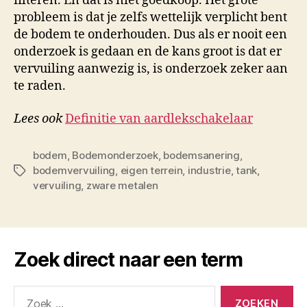
filteren. En dat is niet goedkoop. Het grote
probleem is dat je zelfs wettelijk verplicht bent
de bodem te onderhouden. Dus als er nooit een
onderzoek is gedaan en de kans groot is dat er
vervuiling aanwezig is, is onderzoek zeker aan
te raden.
Lees ook
Definitie van aardlekschakelaar
bodem
,
Bodemonderzoek
,
bodemsanering
,
bodemvervuiling
,
eigen terrein
,
industrie
,
tank
,
Tags
vervuiling
,
zware metalen
Zoek direct naar een term
Zoeken
naar: