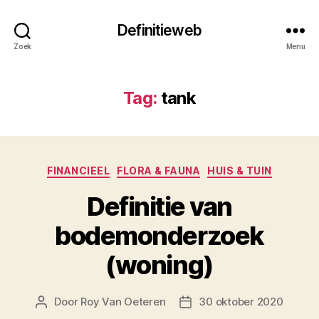
Definitieweb
Zoek
Menu
Tag:
tank
Categorieën
FINANCIEEL
FLORA & FAUNA
HUIS & TUIN
Definitie van
bodemonderzoek
(woning)
Door
Roy Van Oeteren
30 oktober 2020
Berichtauteur
Berichtdatum