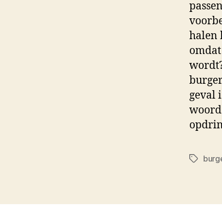
passen
voorbe
halen 
omdat 
wordt?
burger
geval 
woord. 
opdrin
burge
Tags