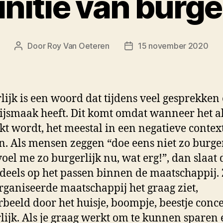
initie van burger
Door
Roy Van Oeteren
15 november 2020
Berichtauteur
Berichtdatum
lijk is een woord dat tijdens veel gesprekken
ijsmaak heeft. Dit komt omdat wanneer het a
kt wordt, het meestal in een negatieve contex
an. Als mensen zeggen “doe eens niet zo burger
voel me zo burgerlijk nu, wat erg!”, dan slaat 
deels op het passen binnen de maatschappij. 
rganiseerde maatschappij het graag ziet,
rbeeld door het huisje, boompje, beestje concep
lijk. Als je graag werkt om te kunnen sparen 