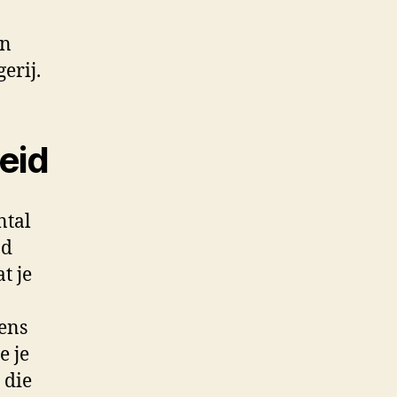
en
erij.
eid
ntal
nd
t je
kens
e je
 die