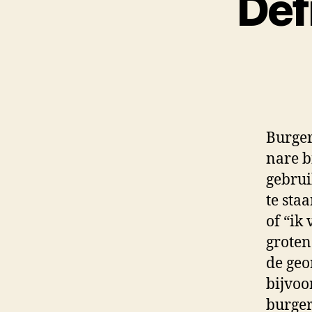
Def
Burger
nare b
gebrui
te sta
of “ik 
groten
de geo
bijvoo
burger