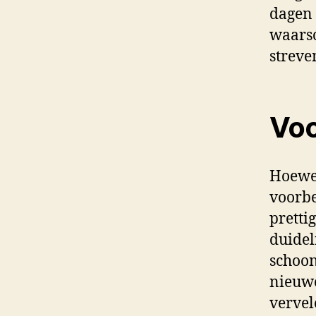
dagen 
waarsc
streve
Voo
Hoewel
voorbe
pretti
duideli
schoon
nieuwe
vervel