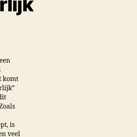
lijk
 een
l
t komt
lijk”
dit
Zoals
t, is
en veel