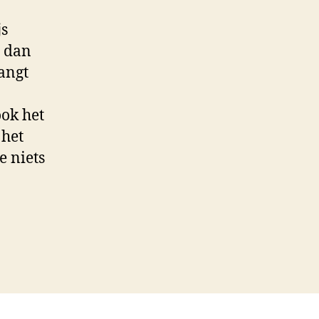
js
t dan
langt
ook het
 het
e niets