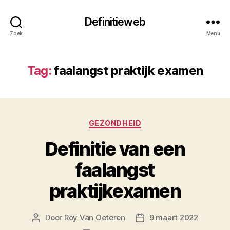
Definitieweb
Zoek
Menu
Tag:
faalangst praktijk examen
Categorieën
GEZONDHEID
Definitie van een
faalangst
praktijkexamen
Door
Roy Van Oeteren
9 maart 2022
Berichtauteur
Berichtdatum