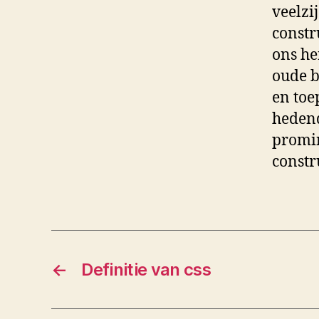
veelzi
constr
ons he
oude b
en toe
hedend
promin
constr
←
Definitie van css