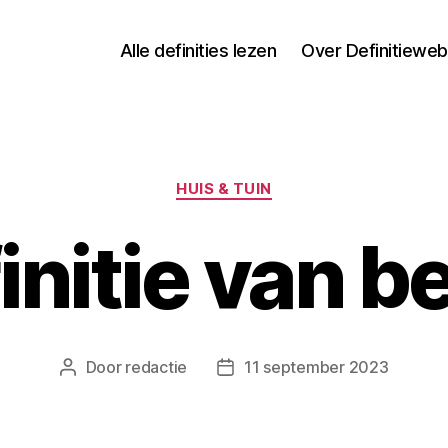
Alle definities lezen
Over Definitieweb
Categorieën
HUIS & TUIN
initie van b
Door
redactie
11 september 2023
Berichtauteur
Berichtdatum