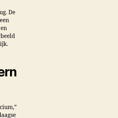
ug. De
 een
 en
rbeeld
jk.
ern
icium,”
daagse