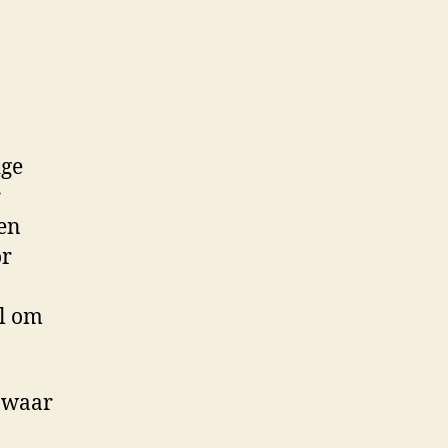
ige
r
en
or
el om
, waar