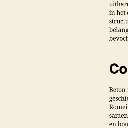
uithar
in het
struct
belang
bevoch
Co
Beton 
geschi
Romein
samens
en bou