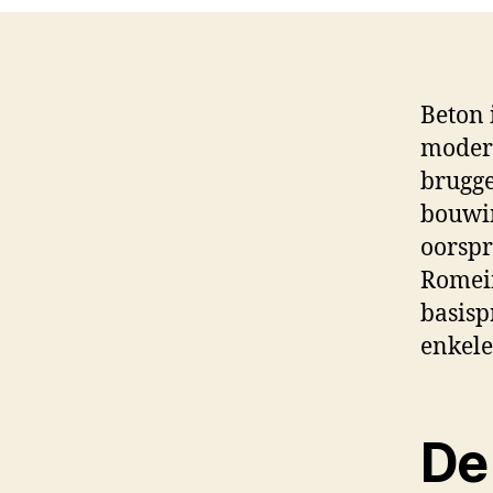
Beton 
modern
brugge
bouwin
oorspr
Romein
basisp
enkele
De