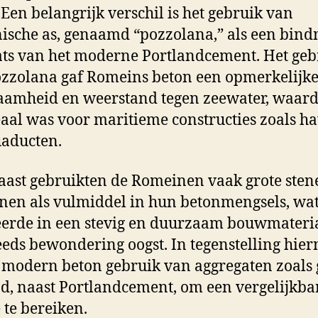
 Een belangrijk verschil is het gebruik van
ische as, genaamd “pozzolana,” als een bin
ats van het moderne Portlandcement. Het geb
zzolana gaf Romeins beton een opmerkelijk
amheid en weerstand tegen zeewater, waar
eaal was voor maritieme constructies zoals h
aducten.
ast gebruikten de Romeinen vaak grote sten
nen als vulmiddel in hun betonmengsels, wa
eerde in een stevig en duurzaam bouwmateri
eeds bewondering oogst. In tegenstelling hie
modern beton gebruik van aggregaten zoals 
d, naast Portlandcement, om een vergelijkba
e te bereiken.