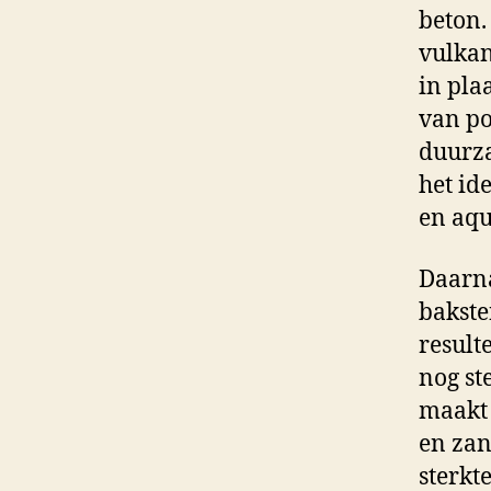
beton.
vulkan
in pla
van po
duurza
het id
en aqu
Daarna
bakste
result
nog st
maakt 
en zan
sterkt