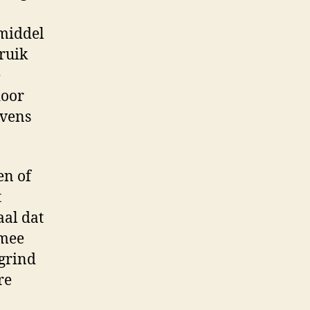
dmiddel
ruik
e
door
avens
en of
t
aal dat
rmee
grind
re