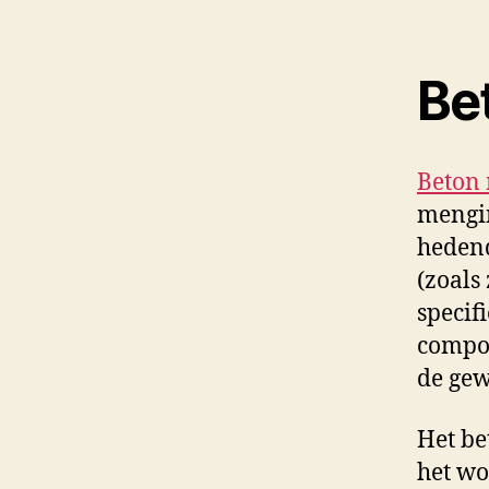
Be
Beton
mengin
hedend
(zoals
specif
compon
de gew
Het be
het wo