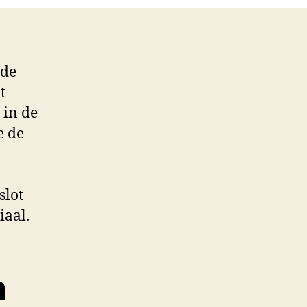
 de
t
 in de
e de
n
slot
iaal.
n