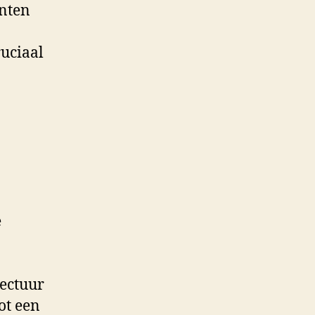
nten
ruciaal
e
tectuur
ot een