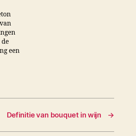
eton
 van
ingen
 de
ng een
Definitie van bouquet in wijn
→