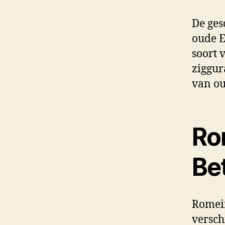
De ges
oude E
soort 
ziggur
van ou
Ro
Be
Romein
versch