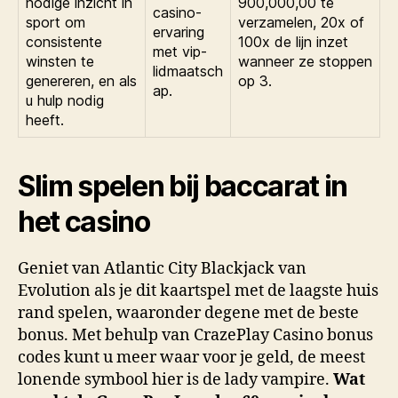
nodige inzicht in
900,000,00 te
casino-
sport om
verzamelen, 20x of
ervaring
consistente
100x de lijn inzet
met vip-
winsten te
wanneer ze stoppen
lidmaatsch
genereren, en als
op 3.
ap.
u hulp nodig
heeft.
Slim spelen bij baccarat in
het casino
Geniet van Atlantic City Blackjack van
Evolution als je dit kaartspel met de laagste huis
rand spelen, waaronder degene met de beste
bonus. Met behulp van CrazePlay Casino bonus
codes kunt u meer waar voor je geld, de meest
lonende symbool hier is de lady vampire.
Wat