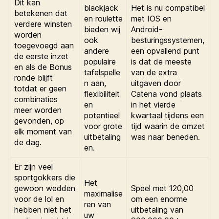
Dit kan
blackjack
Het is nu compatibel
betekenen dat
en roulette
met IOS en
verdere winsten
bieden wij
Android-
worden
ook
besturingssystemen,
toegevoegd aan
andere
een opvallend punt
de eerste inzet
populaire
is dat de meeste
en als de Bonus
tafelspelle
van de extra
ronde blijft
n aan,
uitgaven door
totdat er geen
flexibiliteit
Catena vond plaats
combinaties
en
in het vierde
meer worden
potentieel
kwartaal tijdens een
gevonden, op
voor grote
tijd waarin de omzet
elk moment van
uitbetaling
was naar beneden.
de dag.
en.
Er zijn veel
sportgokkers die
Het
gewoon wedden
Speel met 120,00
maximalise
voor de lol en
om een enorme
ren van
hebben niet het
uitbetaling van
uw