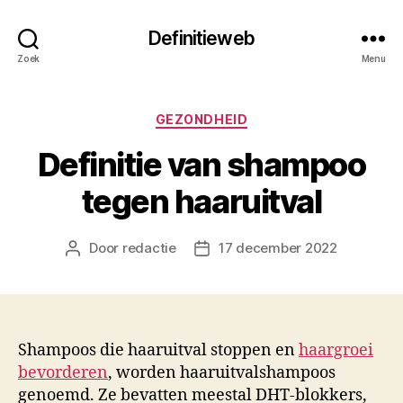
Definitieweb
Zoek
Menu
Categorieën
GEZONDHEID
Definitie van shampoo
tegen haaruitval
Door
redactie
17 december 2022
Berichtauteur
Berichtdatum
Shampoos die haaruitval stoppen en
haargroei
bevorderen
, worden haaruitvalshampoos
genoemd. Ze bevatten meestal DHT-blokkers,