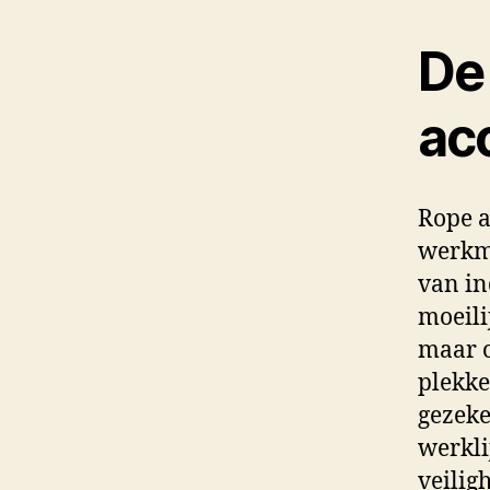
De 
ac
Rope a
werkme
van in
moeili
maar o
plekke
gezeke
werkli
veiligh