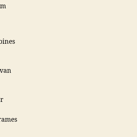
om
bines
 van
ar
frames