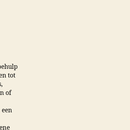
behulp
en tot
,
n of
: een
 ene