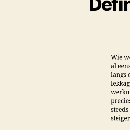
Defi
Wie we
al een
langs 
lekkag
werkme
precie
steeds
steige