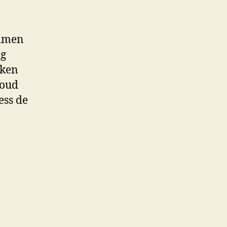
immen
ig
eken
houd
ess de