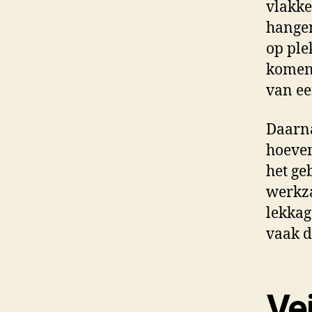
vlakke
hangen
op ple
komen,
van ee
Daarna
hoeven
het ge
werkza
lekkag
vaak d
Vei