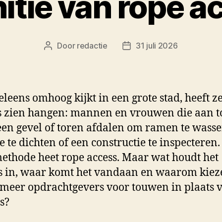
nitie van rope a
Door
redactie
31 juli 2026
Berichtauteur
Berichtdatum
leens omhoog kijkt in een grote stad, heeft ze
s zien hangen: mannen en vrouwen die aan 
een gevel of toren afdalen om ramen te wasse
e te dichten of een constructie te inspecteren
thode heet rope access. Maar wat houdt het
s in, waar komt het vandaan en waarom kiez
 meer opdrachtgevers voor touwen in plaats 
rs?