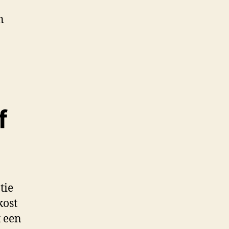
n
f
tie
kost
t een