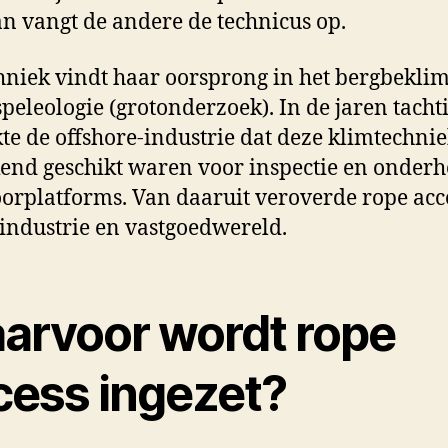
dan vangt de andere de technicus op.
hniek vindt haar oorsprong in het bergbekl
speleologie (grotonderzoek). In de jaren tacht
te de offshore-industrie dat deze klimtechni
kend geschikt waren voor inspectie en onder
orplatforms. Van daaruit veroverde rope acc
industrie en vastgoedwereld.
arvoor wordt rope
cess ingezet?