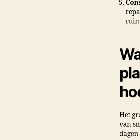
Con
repa
ruim
Wa
pla
ho
Het gr
van sn
dagen 