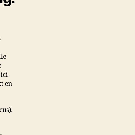
s
ale
e
ici
t en
cus),