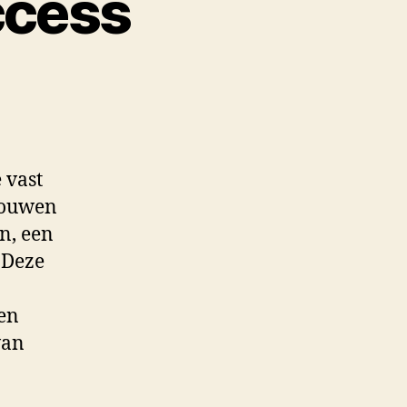
ccess
 vast
touwen
n, een
. Deze
en
van