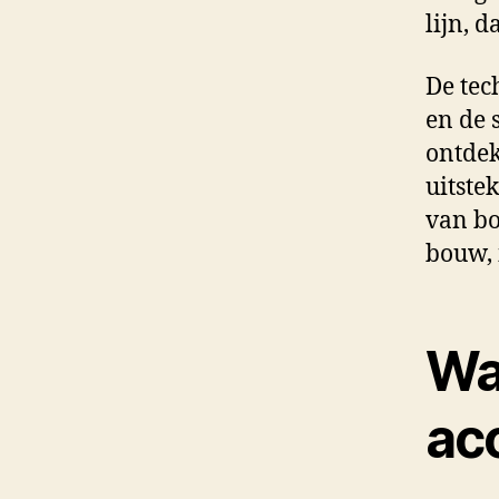
lijn, 
De tec
en de 
ontdek
uitste
van bo
bouw, 
Wa
ac