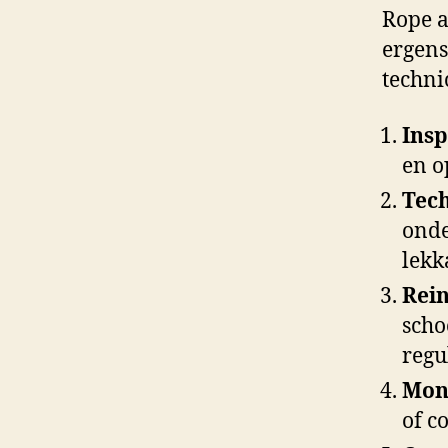
Rope a
ergens
techni
Insp
en o
Tec
onde
lekk
Rein
scho
regu
Mon
of c