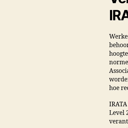
IR
Werken
behoor
hoogte
norme
Associ
worden
hoe re
IRATA 
Level 
verant