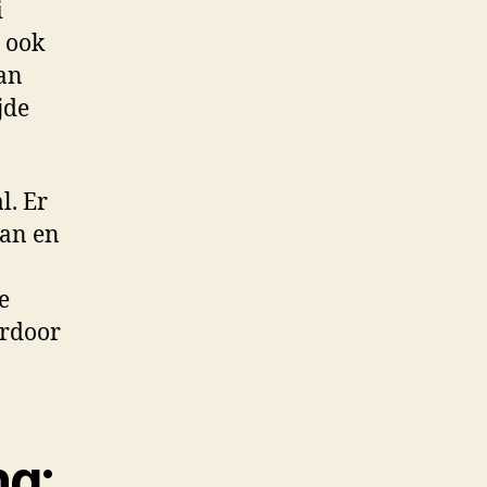
i
 ook
an
jde
l. Er
aan en
e
ardoor
ng: