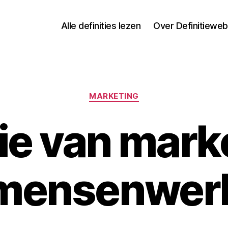
Alle definities lezen
Over Definitieweb
Categorieën
MARKETING
ie van mark
mensenwer