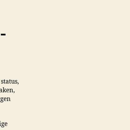
-
status,
aken,
ggen
ige