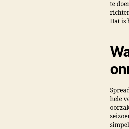
te doe
richte
Dat is
Wa
on
Spread
hele v
oorzak
seizoe
simpel