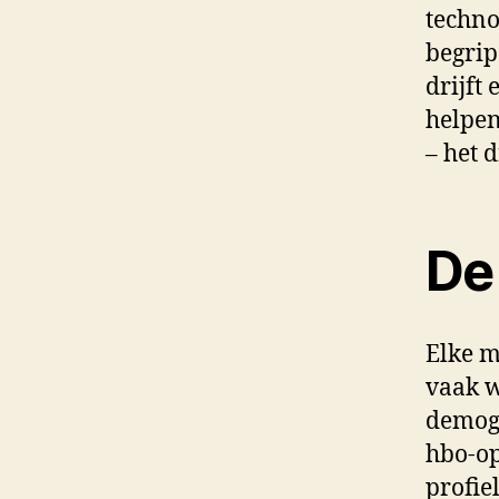
techno
begrip
drijft
helpen
– het 
De
Elke m
vaak w
demogr
hbo-op
profiel