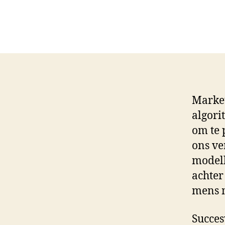
Market
algori
om te 
ons ve
modell
achter
mens m
Succes