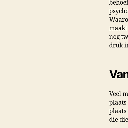
behoef
psycho
Waarom
maakt 
nog tw
druk i
Van
Veel m
plaats
plaats
die di