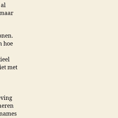
 al
, maar
onen.
n hoe
ieel
iet met
ving
ineren
annames