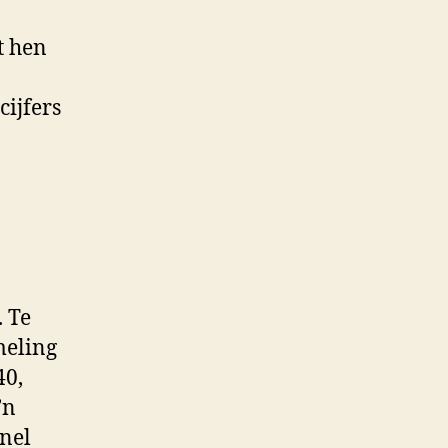
t hen
cijfers
 Te
meling
40,
’n
snel