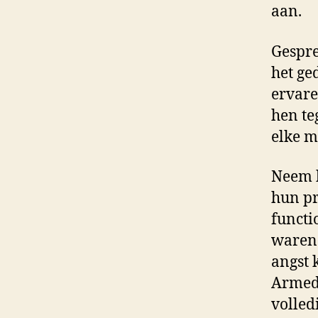
aan.
Gespre
het ge
ervare
hen te
elke m
Neem b
hun pr
functi
waren 
angst 
Armed 
volled