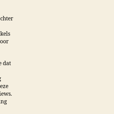
achter
kels
voor
e dat
g
Deze
iews.
ing