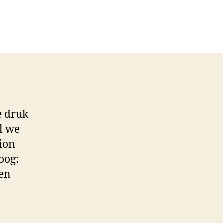
e druk
l we
tion
oog:
een