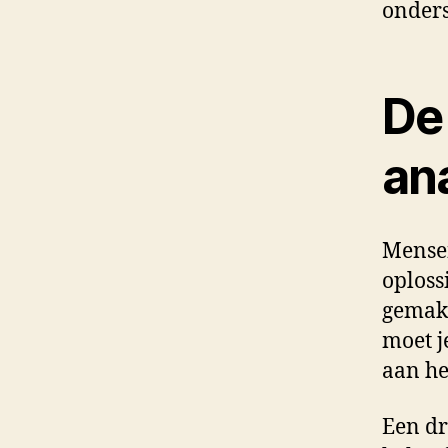
onders
De 
an
Mensen
oploss
gemak 
moet j
aan he
Een dr