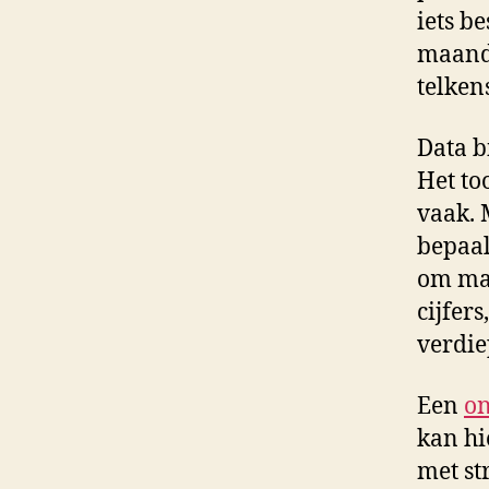
iets b
maande
telkens
Data b
Het to
vaak. 
bepaal
om mar
cijfer
verdie
Een
on
kan hi
met st