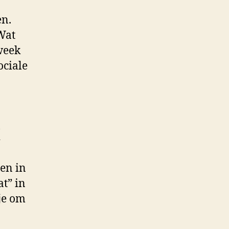
en.
Wat
week
ociale
en in
t” in
je om