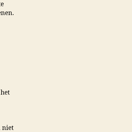
te
enen.
 het
 niet