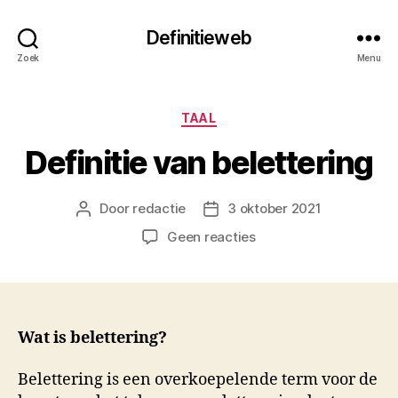
Definitieweb
Zoek
Menu
Categorieën
TAAL
Definitie van belettering
Door
redactie
3 oktober 2021
Berichtauteur
Berichtdatum
op
Geen reacties
Definitie
van
belettering
Wat is belettering?
Belettering is een overkoepelende term voor de