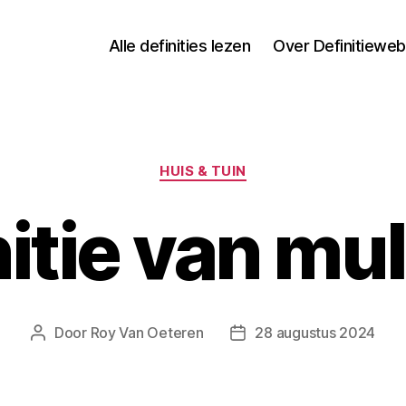
Alle definities lezen
Over Definitieweb
Categorieën
HUIS & TUIN
nitie van mu
Door
Roy Van Oeteren
28 augustus 2024
Berichtauteur
Berichtdatum