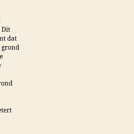
g
 Dit
mt dat
e grond
de
e
grond
tert