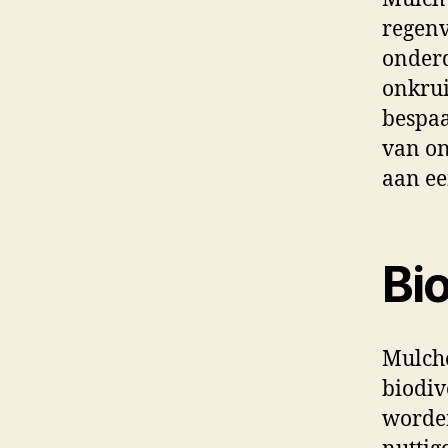
regenv
onderd
onkrui
bespaa
van on
aan ee
Bio
Mulche
biodiv
worden