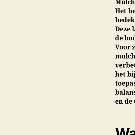
Mulch
Het h
bedek
Deze 
de bo
Voor z
mulch
verbe
het b
toepas
balan
en de 
Wa