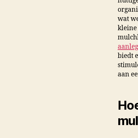
nuttig
organi
wat we
kleine
mulch
aanleg
biedt 
stimul
aan ee
Hoe
mu