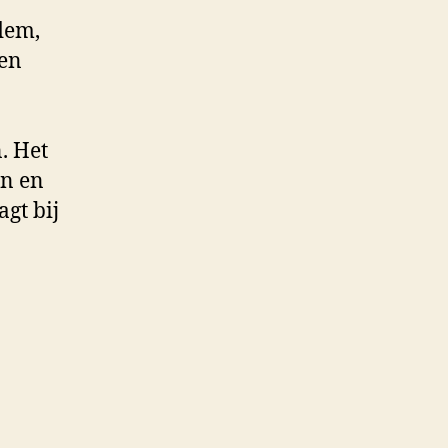
dem,
nen
. Het
en en
agt bij