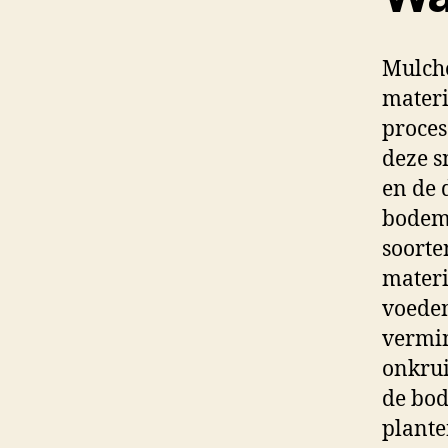
Mulche
materi
proces
deze s
en de 
bodem 
soorte
materi
voeden
vermin
onkrui
de bod
plante