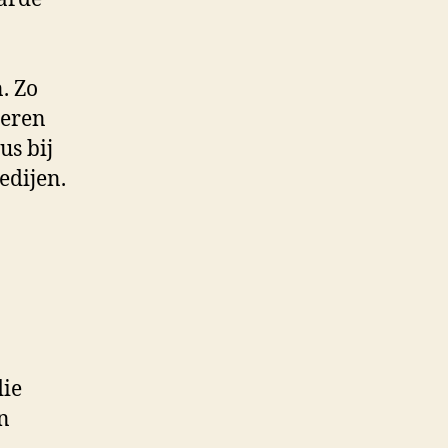
. Zo
deren
us bij
edijen.
die
n