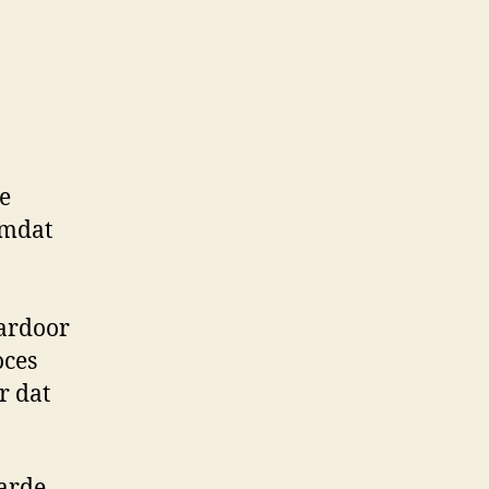
de
omdat
aardoor
oces
r dat
arde