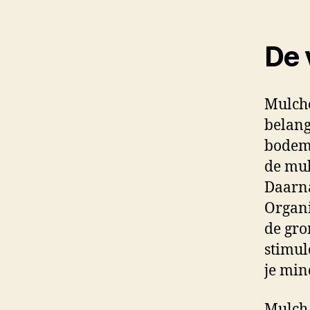
De 
Mulche
belang
bodem.
de mul
Daarna
Organi
de gro
stimul
je min
Mulch 