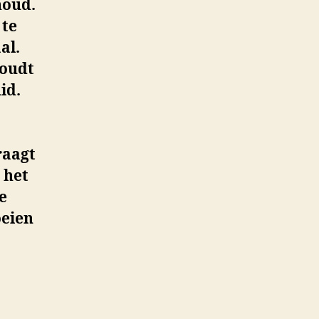
houd.
 te
al.
houdt
id.
raagt
 het
e
oeien