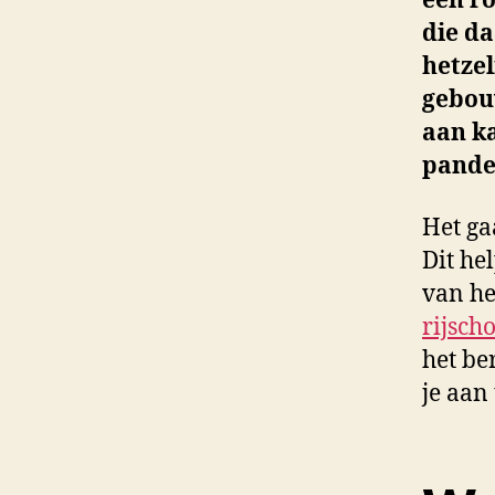
een ro
die da
hetzel
gebouw
aan k
pande
Het ga
Dit he
van he
rijsch
het be
je aan 