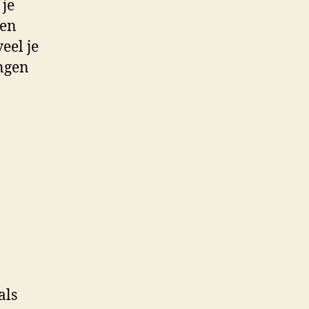
 je
een
eel je
ingen
als