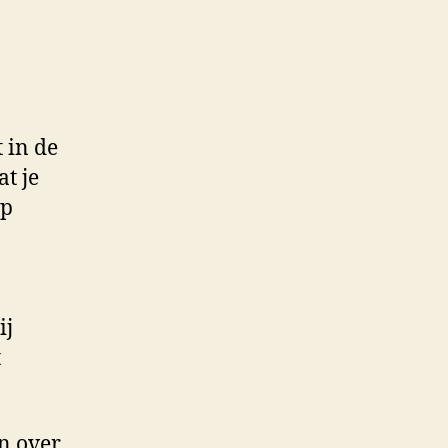
 in de
t je
op
ij
t
n over