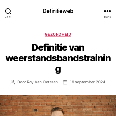
Definitieweb
Zoek
Menu
Categorieën
GEZONDHEID
Definitie van
weerstandsbandstrainin
g
Door
Roy Van Oeteren
18 september 2024
Berichtauteur
Berichtdatum