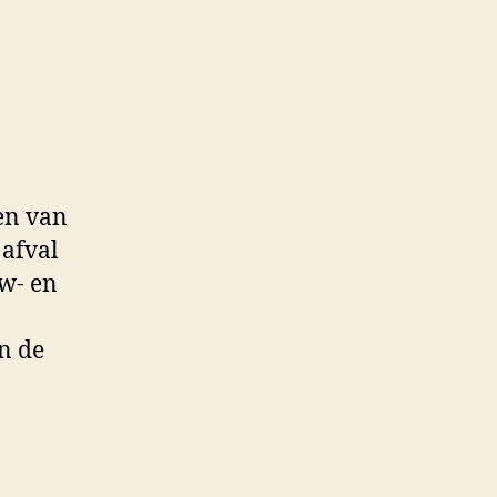
en van
 afval
uw- en
in de