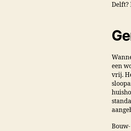
Delft?
Ge
Wannee
een wo
vrij. 
sloopa
huisho
standa
aange
Bouw- 