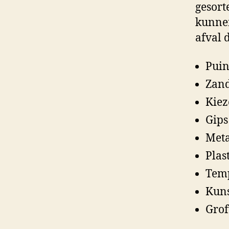
gesort
kunnen
afval 
Pui
Zand
Kiez
Gips
Meta
Plas
Tem
Kuns
Grof