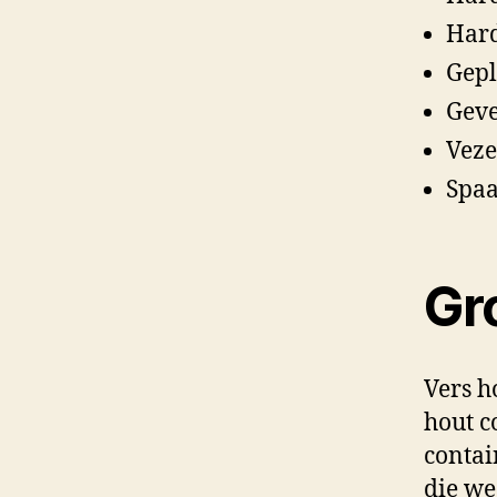
Har
Gepl
Geve
Veze
Spaa
Gr
Vers h
hout c
contai
die we