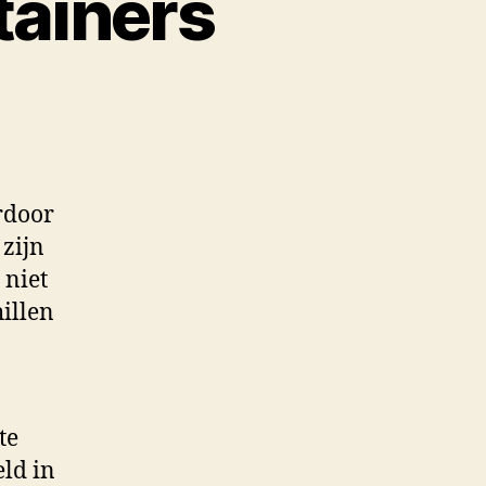
tainers
rdoor
 zijn
 niet
illen
te
eld in