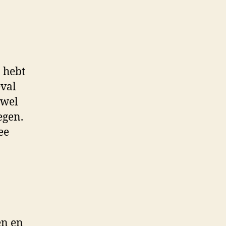
n hebt
eval
 wel
egen.
ee
ën en