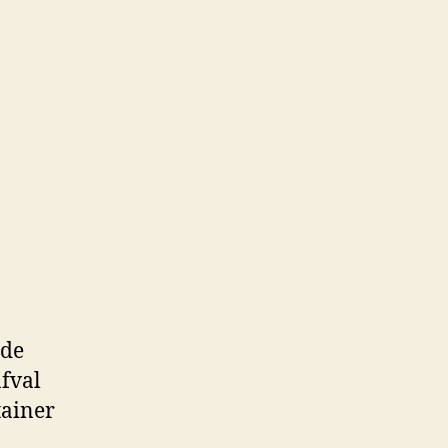
 de
afval
tainer