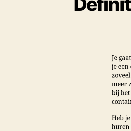
Defini
Je gaa
je een
zoveel
meer z
bij het
contai
Heb je
huren 