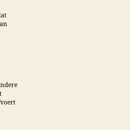
dat
van
andere
t
fvoert