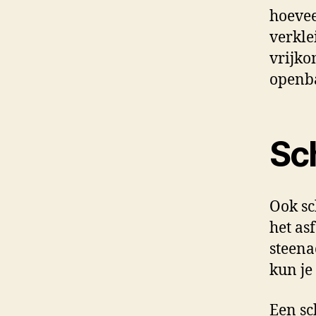
hoevee
verkle
vrijko
openba
Sc
Ook sc
het as
steena
kun je
Een sc