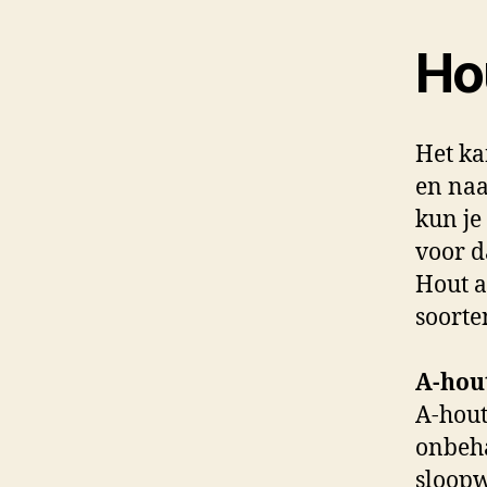
Ho
Het ka
en naa
kun je
voor d
Hout a
soorte
A-hou
A-hout
onbeha
sloop