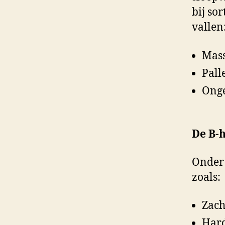
bij so
vallen
Mass
Pall
Onge
De B-h
Onder 
zoals:
Zach
Har