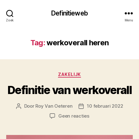
Definitieweb
Zoek
Menu
Tag:
werkoverall heren
Categorieën
ZAKELIJK
Definitie van werkoverall
Door
Roy Van Oeteren
10 februari 2022
Berichtauteur
Berichtdatum
op
Geen reacties
Definitie
van
werkoverall