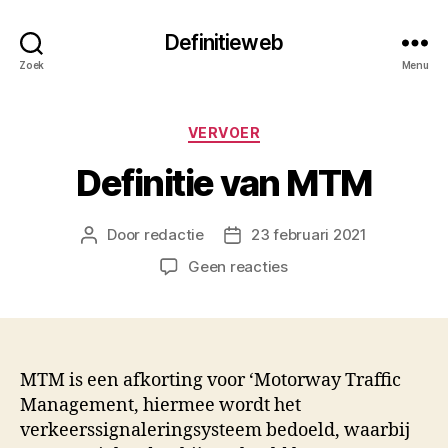
Definitieweb
Zoek
Menu
Categorieën
VERVOER
Definitie van MTM
Door
redactie
23 februari 2021
Berichtauteur
Berichtdatum
op
Geen reacties
Definitie
van
MTM
MTM is een afkorting voor ‘Motorway Traffic
Management, hiermee wordt het
verkeerssignaleringsysteem bedoeld, waarbij